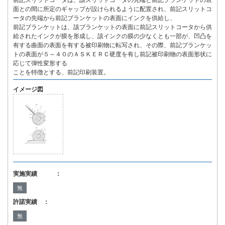
前記スリットコータは、該スリットコータの先端と前記ブランケットの表
面との間に所定のギャップが設けられるように配置され、前記スリットコ
ータの先端から前記ブランケットの表面にインクを供給し、
前記ブランケットは、該ブランケットの表面に前記スリットコータから供
給されたインクが膜を形成し、該インクの膜の少なくとも一部が、凹凸を
有する曲面の表面を有する被印刷物に転写され、その際、前記ブランケッ
トの表面が５～４０のＡＳＫＥＲＣ硬度を有し前記被印刷物の表面形状に
応じて弾性変形する
ことを特徴とする、前記印刷装置。
イメージ図
実施実績 ：
無
許諾実績 ：
無