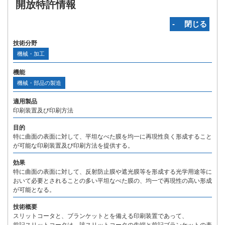
開放特許情報
‐ 閉じる
技術分野
機械・加工
機能
機械・部品の製造
適用製品
印刷装置及び印刷方法
目的
特に曲面の表面に対して、平坦なべた膜を均一に再現性良く形成すること
が可能な印刷装置及び印刷方法を提供する。
効果
特に曲面の表面に対して、反射防止膜や遮光膜等を形成する光学用途等に
おいて必要とされることの多い平坦なべた膜の、均一で再現性の高い形成
が可能となる。
技術概要
スリットコータと、ブランケットとを備える印刷装置であって、