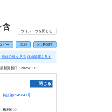
を含
ウインドウを閉じる
コピー
印刷
XにPOST
る
登録公報を見る
経過情報を見る
最新更新日：
2025/11/11
‐ 閉じる
特許第6945841号
況
権利化済