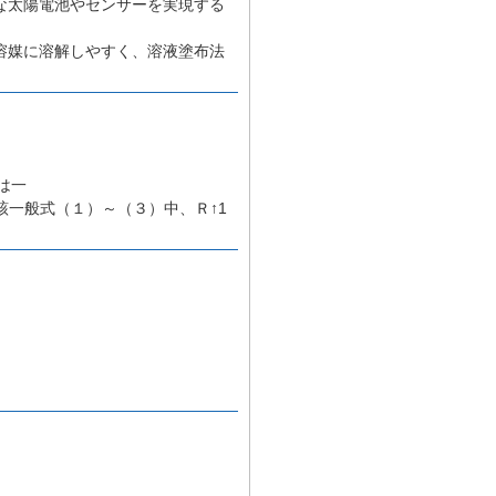
な太陽電池やセンサーを実現する
溶媒に溶解しやすく、溶液塗布法
は一
該一般式（１）～（３）中、Ｒ↑1