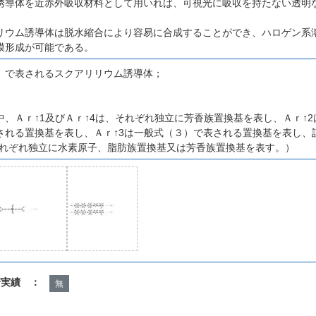
誘導体を近赤外吸収材料として用いれば、可視光に吸収を持たない透明
リウム誘導体は脱水縮合により容易に合成することができ、ハロゲン系
膜形成が可能である。
）で表されるスクアリリウム誘導体；
、Ａｒ↑1及びＡｒ↑4は、それぞれ独立に芳香族置換基を表し、Ａｒ↑2
される置換基を表し、Ａｒ↑3は一般式（３）で表される置換基を表し、
、それぞれ独立に水素原子、脂肪族置換基又は芳香族置換基を表す。）
諾実績 ：
無