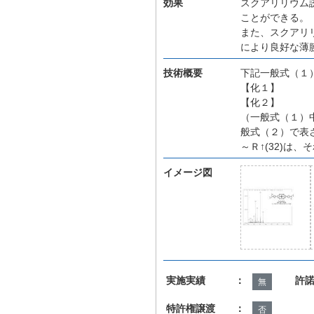
効果
スクアリリウム
ことができる。
また、スクアリ
により良好な薄
技術概要
下記一般式（１
【化１】
【化２】
（一般式（１）中
般式（２）で表
～Ｒ↑(32)は
イメージ図
実施実績 ：
許
無
特許権譲渡 ：
否