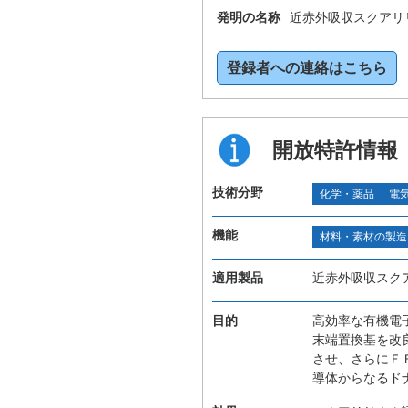
発明の名称
近赤外吸収スクアリ
登録者への連絡はこちら
開放特許情報
技術分野
化学・薬品
電
機能
材料・素材の製造
適用製品
近赤外吸収スク
目的
高効率な有機電
末端置換基を改
させ、さらにＦ
導体からなるド