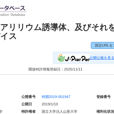
クアリリウム誘導体、及びそれ
バイス
固定URLを
公開公報を見
開放特許情報登録日：
2025/11/11
公開番号
特開2019-001947
登録番号
公開日
2019/1/10
学
特許権者
国立大学法人山形大学
権利化状