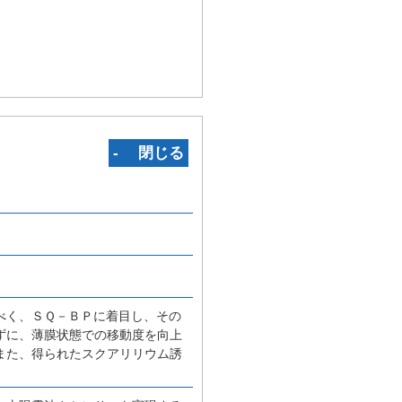
‐ 閉じる
べく、ＳＱ－ＢＰに着目し、その
ずに、薄膜状態での移動度を向上
また、得られたスクアリリウム誘