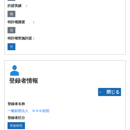
許諾実績 ：
無
特許権譲渡 ：
否
特許権実施許諾：
可
登録者情報
‐ 閉じる
登録者名称
一般財団法人 ＮＨＫ財団
登録者区分
学術研究