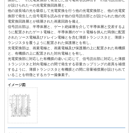
換部と、一の光電変換部で発生した信号電荷を読み出す一の信号読出部と
が設けられた一の光電変換回路層と、
他の波長域の光を吸収して光電変換を行う他の光電変換部と、他の光電変
換部で発生した信号電荷を読み出す他の信号読出部とが設けられた他の光
電変換回路層とが積層された画素回路を備え、
信号読出部は、半導体層と、ゲート絶縁層を介して半導体層と交差するよ
うに配置されたゲート電極と、半導体層のゲート電極を挟んだ両側に配置
されたソース電極及びドレイン電極とを含む薄膜トランジスタと、薄膜ト
ランジスタを覆うように配置された保護層とを有し、
光電変換部は、画素電極と、画素電極及び保護層の上に配置された有機膜
と、有機膜の上に配置された対向電極とを有し、
光電変換部に対応した有機膜の違いに応じて、信号読出部に対応した薄膜
トランジスタと対向電極との間で発生する容量カップリングの差異を補償
するように、薄膜トランジスタと有機膜との間に容量補償層が設けられて
いることを特徴とするカラー撮像素子。
イメージ図