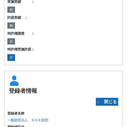
実施実績 ：
無
許諾実績 ：
無
特許権譲渡 ：
否
特許権実施許諾：
可
登録者情報
‐ 閉じる
登録者名称
一般財団法人 ＮＨＫ財団