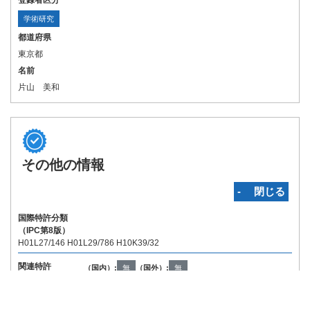
登録者区分
学術研究
都道府県
東京都
名前
片山 美和
その他の情報
‐ 閉じる
国際特許分類
（IPC第8版）
H01L27/146 H01L29/786 H10K39/32
関連特許
（国内）:
無
（国外）:
無
Copyright © INPIT Rights Reserved