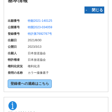
基本情報
‐ 閉じる
出願番号
特願2021-140125
公開番号
特開2023-034059
登録番号
特許第7692767号
出願日
2021/8/30
公開日
2023/3/13
出願人
日本放送協会
特許権者
日本放送協会
権利化状況
権利化済
発明の名称
カラー撮像素子
登録者への連絡はこちら