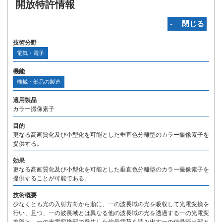
開放特許情報
‐ 閉じる
技術分野
電気・電子
機能
機械・部品の製造
適用製品
カラー撮像素子
目的
更なる高画質化及び小型化を可能とした垂直色分離型のカラー撮像素子を
提供する。
効果
更なる高画質化及び小型化を可能とした垂直色分離型のカラー撮像素子を
提供することが可能である。
技術概要
少なくとも光の入射方向から順に、一の波長域の光を吸収して光電変換を
行い、且つ、一の波長域とは異なる他の波長域の光を透過する一の光電変