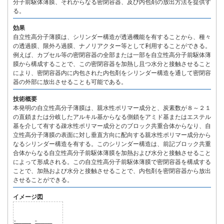
分子前駆体薄膜、それからなる密閉容器、及び内包剤の放出方法を提供す
る。
効果
自立性高分子薄膜は、シリンダー構造が透過機能を有することから、種々
の透過膜、限外ろ過膜、ナノリアクター等として利用することができる。
例えば、カプセル等の密閉容器の全部または一部を自立性高分子前駆体薄
膜から構成することで、この密閉容器を加熱し且つ水分と接触させること
により、密閉容器内に内包された内包剤をシリンダー構造を通して密閉容
器の外部に放出させることも可能である。
技術概要
本発明の自立性高分子薄膜は、親水性ポリマー成分と、炭素数が８～２１
の直鎖または分岐したアルキル基からなる側鎖をアミド基またはエステル
基を介して有する疎水性ポリマー成分とのブロック共重合体からなり、自
立性高分子薄膜の表面に対し垂直方向に配向する親水性ポリマー成分から
なるシリンダー構造を有する。このシリンダー構造は、前記ブロック共重
合体からなる自立性高分子前駆体薄膜を加熱および水分と接触させること
によって形成される。この自立性高分子前駆体薄膜で密閉容器を構成する
ことで、加熱および水分と接触させることで、内包剤を密閉容器から放出
させることができる。
イメージ図