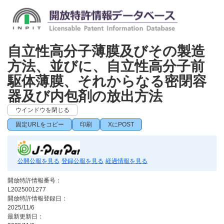
自立性高分子薄膜及びその製造
方法、並びに、自立性高分子前
駆体薄膜、それからなる密閉容
器及び内包剤の放出方法
ウインドウを閉じる
固定URLをコピー
印刷
XにPOST
公開公報を見る
登録公報を見る
経過情報を見る
開放特許情報番号：
L2025001277
開放特許情報登録日：
2025/11/6
最新更新日：