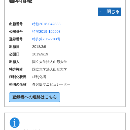
基本情報
‐ 閉じる
出願番号
特願2018-042833
公開番号
特開2019-155503
登録番号
特許第7067783号
出願日
2018/3/9
公開日
2019/9/19
出願人
国立大学法人山形大学
特許権者
国立大学法人山形大学
権利化状況
権利化済
発明の名称
多関節マニピュレーター
登録者への連絡はこちら