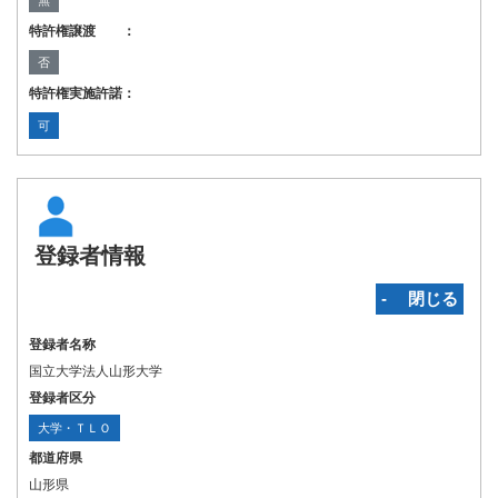
無
特許権譲渡 ：
否
特許権実施許諾：
可
登録者情報
‐ 閉じる
登録者名称
国立大学法人山形大学
登録者区分
大学・ＴＬＯ
都道府県
山形県