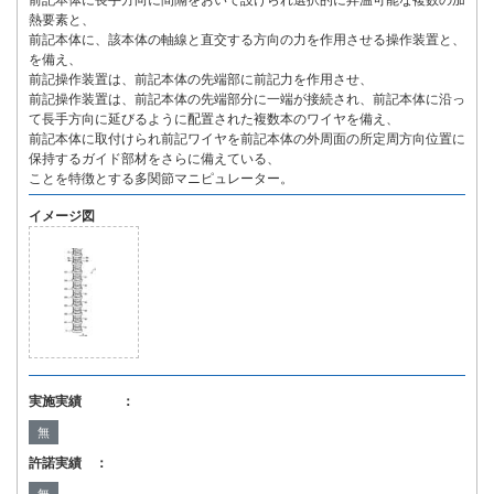
前記本体に長手方向に間隔をおいて設けられ選択的に昇温可能な複数の加
熱要素と、
前記本体に、該本体の軸線と直交する方向の力を作用させる操作装置と、
を備え、
前記操作装置は、前記本体の先端部に前記力を作用させ、
前記操作装置は、前記本体の先端部分に一端が接続され、前記本体に沿っ
て長手方向に延びるように配置された複数本のワイヤを備え、
前記本体に取付けられ前記ワイヤを前記本体の外周面の所定周方向位置に
保持するガイド部材をさらに備えている、
ことを特徴とする多関節マニピュレーター。
イメージ図
実施実績 ：
無
許諾実績 ：