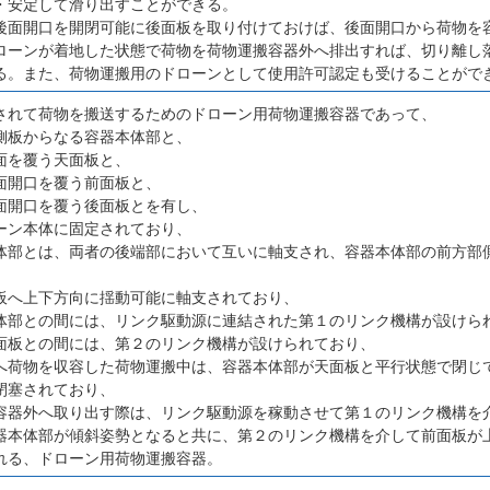
・安定して滑り出すことができる。
後面開口を開閉可能に後面板を取り付けておけば、後面開口から荷物を
ローンが着地した状態で荷物を荷物運搬容器外へ排出すれば、切り離し
る。また、荷物運搬用のドローンとして使用許可認定も受けることがで
されて荷物を搬送するためのドローン用荷物運搬容器であって、
側板からなる容器本体部と、
面を覆う天面板と、
面開口を覆う前面板と、
面開口を覆う後面板とを有し、
ーン本体に固定されており、
体部とは、両者の後端部において互いに軸支され、容器本体部の前方部
板へ上下方向に揺動可能に軸支されており、
体部との間には、リンク駆動源に連結された第１のリンク機構が設けら
面板との間には、第２のリンク機構が設けられており、
へ荷物を収容した荷物運搬中は、容器本体部が天面板と平行状態で閉じ
閉塞されており、
容器外へ取り出す際は、リンク駆動源を稼動させて第１のリンク機構を
器本体部が傾斜姿勢となると共に、第２のリンク機構を介して前面板が
れる、ドローン用荷物運搬容器。