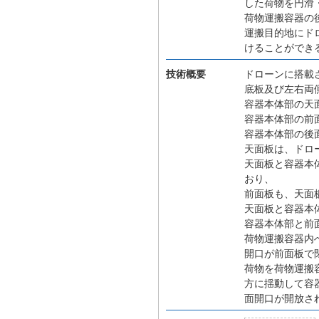
した荷物を円滑
荷物運搬容器の
運搬目的地にド
けることができ
技術概要
ドローンに搭載
底板及び左右両
容器本体部の天
容器本体部の前
容器本体部の後
天面板は、ドロ
天面板と容器本
おり、
前面板も、天面
天面板と容器本
容器本体部と前
荷物運搬容器内
開口が前面板で
荷物を荷物運搬
方に揺動して容
面開口が開放さ