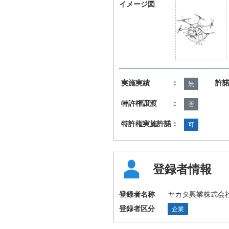
イメージ図
実施実績 ：
許
無
特許権譲渡 ：
否
特許権実施許諾：
可
登録者情報
登録者名称
ヤカタ興業株式会
登録者区分
企業