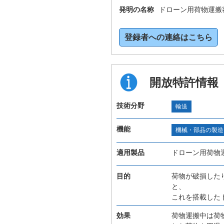
発明の名称
ドローン用荷物運搬
登録者への連絡はこちら
開放特許情報
技術分野
輸送
機能
機械・部品の製造
適用製品
ドローン用荷物
目的
荷物が破損した
と、
これを搭載した
効果
荷物運搬中は荷