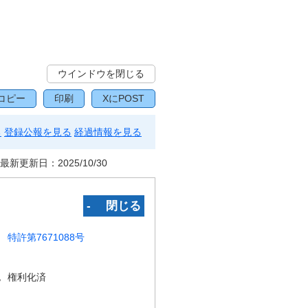
ウインドウを閉じる
コピー
印刷
XにPOST
る
登録公報を見る
経過情報を見る
最新更新日：
2025/10/30
‐ 閉じる
特許第7671088号
況
権利化済