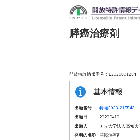
膵癌治療剤
開放特許情報番号：
L2025001264
基本情報
出願番号
特願2023-215543
出願日
2020/6/10
出願人
国立大学法人高知大
発明の名称
膵癌治療剤