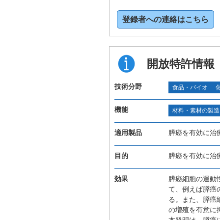
登録者への連絡はこちら
開放特許情報
技術分野
食品・バイオ
機能
材料・素材の製造
適用製品
膵癌を有効に治
目的
膵癌を有効に治
効果
膵癌細胞の運動
て、例えば膵癌
る。また、膵癌
の増殖を有意に
本発明は、膵癌