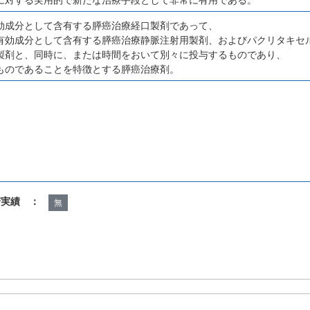
効成分として含有する膵癌治療経口製剤であって、
有効成分として含有する膵癌治療静脈注射用製剤、およびパクリタキセ
製剤と、同時に、または時間をおいて別々に投与するものであり、
ものであることを特徴とする膵癌治療剤。
諾実績 ：
無