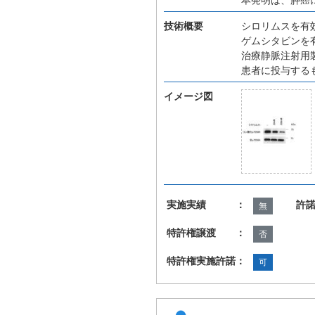
技術概要
シロリムスを有
ゲムシタビンを
治療静脈注射用
患者に投与する
イメージ図
実施実績 ：
許
無
特許権譲渡 ：
否
特許権実施許諾：
可