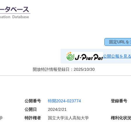
固定URLを
公開公報を見
開放特許情報登録日：
2025/10/30
公開番号
特開2024-023774
登録番号
公開日
2024/2/21
学
特許権者
国立大学法人高知大学
権利化状