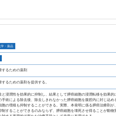
化学・薬品
療するための薬剤
療するための薬剤を提供する。
性と浸潤性を効果的に抑制し、結果として膵癌細胞の浸潤転移を効果的
の手術による除去後、除去しきれなかった膵癌細胞を腹腔内に封じ込め
細胞の増殖も抑制することができる。実際、本発明に係る膵癌治療剤が
抑制することができるのみならず、膵癌細胞を壊死させ得ることが動物
に対する実用的で新たな治療手段として非常に有用である。