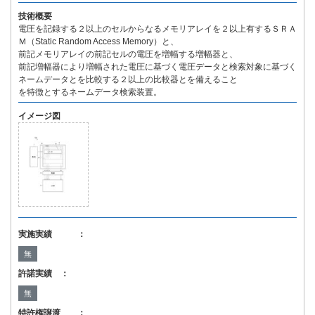
技術概要
電圧を記録する２以上のセルからなるメモリアレイを２以上有するＳＲＡ
Ｍ（Static Random Access Memory）と、
前記メモリアレイの前記セルの電圧を増幅する増幅器と、
前記増幅器により増幅された電圧に基づく電圧データと検索対象に基づく
ネームデータとを比較する２以上の比較器とを備えること
を特徴とするネームデータ検索装置。
イメージ図
実施実績 ：
無
許諾実績 ：
無
特許権譲渡 ：