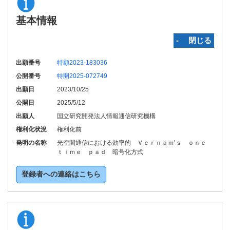
基本情報
‐ 閉じる
出願番号
特願2023-183036
公開番号
特開2025-072749
出願日
2023/10/25
公開日
2025/5/12
出願人
国立研究開発法人情報通信研究機構
権利化状況
権利化前
発明の名称
光空間通信における効率的 Ｖｅｒｎａｍ’ｓ ｏｎｅ
ｔｉｍｅ ｐａｄ 暗号化方式
登録者への連絡はこちら