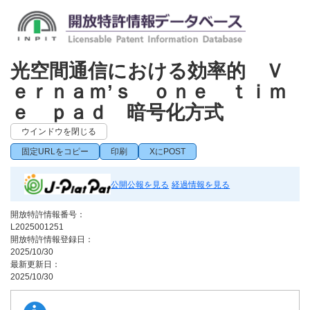
光空間通信における効率的 Ｖ
ｅｒｎａｍ’ｓ ｏｎｅ ｔｉｍ
ｅ ｐａｄ 暗号化方式
ウインドウを閉じる
固定URLをコピー
印刷
XにPOST
公開公報を見る
経過情報を見る
開放特許情報番号：
L2025001251
開放特許情報登録日：
2025/10/30
最新更新日：
2025/10/30