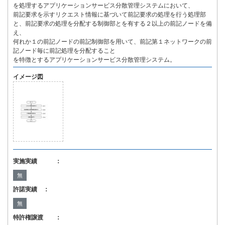
を処理するアプリケーションサービス分散管理システムにおいて、
前記要求を示すリクエスト情報に基づいて前記要求の処理を行う処理部
と、前記要求の処理を分配する制御部とを有する２以上の前記ノードを備
え、
何れか１の前記ノードの前記制御部を用いて、前記第１ネットワークの前
記ノード毎に前記処理を分配すること
を特徴とするアプリケーションサービス分散管理システム。
イメージ図
実施実績 ：
無
許諾実績 ：
無
特許権譲渡 ：