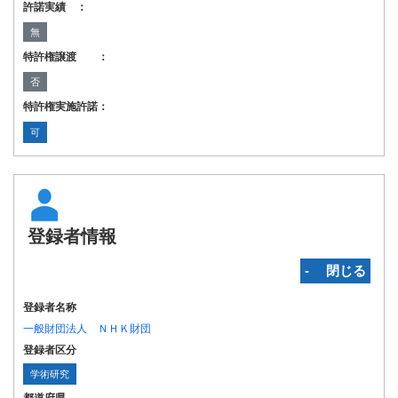
許諾実績 ：
無
特許権譲渡 ：
否
特許権実施許諾：
可
登録者情報
‐ 閉じる
登録者名称
一般財団法人 ＮＨＫ財団
登録者区分
学術研究