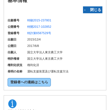
基本情報
‐ 閉じる
出願番号
特願2015-237801
公開番号
特開2017-102852
登録番号
特許第6587529号
出願日
2015/12/4
公開日
2017/6/8
出願人
国立大学法人東京農工大学
特許権者
国立大学法人東京農工大学
権利化状況
権利化済
発明の名称
運転支援装置及び運転支援方法
登録者への連絡はこちら