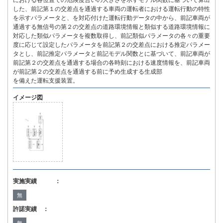
における各位置での危険度合いの大きさを示すモデル関数に基づいて算出
した、前記第１の交差点を通過する車両の運転者における運転行動の特性
を示すパラメータと、を対応付けた運転行動データの中から、前記車両が
通過する無信号の第２の交差点の道路環境情報と類似する道路環境情報に
対応した類似パラメータを複数取得し、前記類似パラメータの各々の重要
度に応じて設定したパラメータを前記第２の交差点における推定パラメー
タとし、前記推定パラメータと前記モデル関数とに基づいて、前記車両が
前記第２の交差点を通過する場合の各時刻における速度情報を、前記車両
が前記第２の交差点を通過する前に予め生成する生成部
を備えた運転支援装置。
イメージ図
実施実績 ：
無
許諾実績 ：