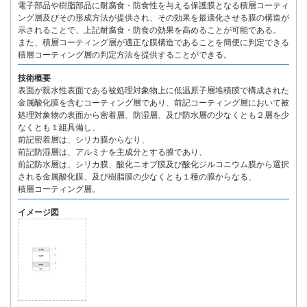
電子部品や樹脂部品に耐腐食・防食性を与える保護膜となる積層コーティ
ング層及びその形成方法が提供され、その効果を最適化させる膜の構造が
示されることで、上記耐腐食・防食の効果を高めることが可能である。
また、積層コーティング層が適正な膜構造であることを簡便に判定できる
積層コーティング層の判定方法を提供することができる。
技術概要
表面が親水性表面である被処理対象物上に低温原子層堆積膜で構成された
金属酸化膜を含むコーティング層であり、前記コーティング層において被
処理対象物の表面から密着層、防湿層、及び防水層の少なくとも２層を少
なくとも１組具備し、
前記密着層は、シリカ膜からなり、
前記防湿層は、アルミナを主成分とする膜であり、
前記防水層は、シリカ膜、酸化ニオブ膜及び酸化ジルコニウム膜から選択
される金属酸化膜、及び樹脂膜の少なくとも１種の膜からなる、
積層コーティング層。
イメージ図