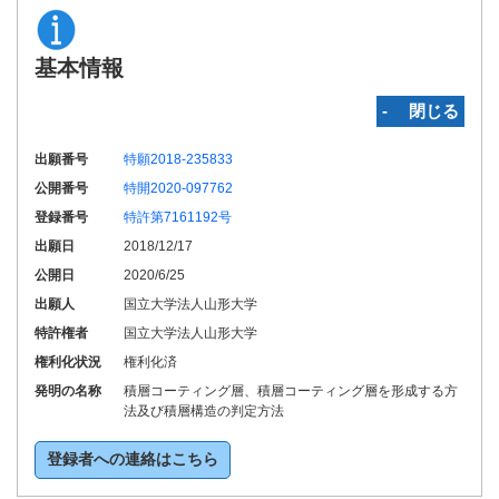
基本情報
‐ 閉じる
出願番号
特願2018-235833
公開番号
特開2020-097762
登録番号
特許第7161192号
出願日
2018/12/17
公開日
2020/6/25
出願人
国立大学法人山形大学
特許権者
国立大学法人山形大学
権利化状況
権利化済
発明の名称
積層コーティング層、積層コーティング層を形成する方
法及び積層構造の判定方法
登録者への連絡はこちら