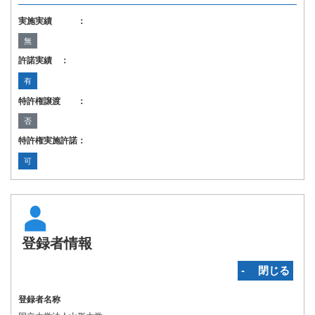
実施実績 ：
無
許諾実績 ：
有
特許権譲渡 ：
否
特許権実施許諾：
可
登録者情報
‐ 閉じる
登録者名称