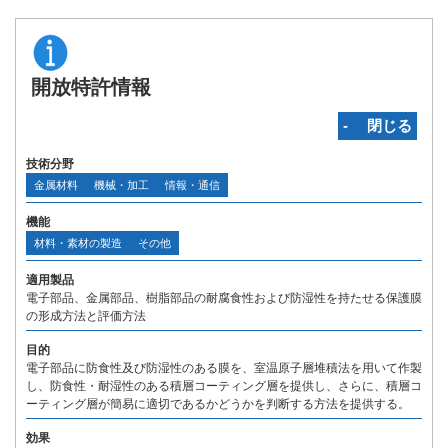
開放特許情報
‐ 閉じる
技術分野
金属材料
機械・加工
情報・通信
機能
材料・素材の製造
その他
適用製品
電子部品、金属部品、樹脂部品の耐腐食性および防湿性を持たせる保護膜
の形成方法と評価方法
目的
電子部品に防食性及び防湿性のある膜を、室温原子層堆積法を用いて作製
し、防食性・耐湿性のある積層コーティング層を提供し、さらに、積層コ
ーティング層が簡易に適切であるかどうかを判断する方法を提供する。
効果