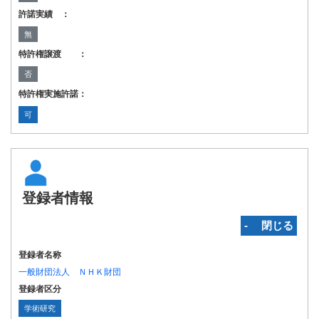
許諾実績 ：
無
特許権譲渡 ：
否
特許権実施許諾：
可
登録者情報
‐ 閉じる
登録者名称
一般財団法人 ＮＨＫ財団
登録者区分
学術研究