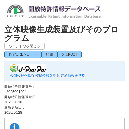
立体映像生成装置及びそのプロ
グラム
ウインドウを閉じる
固定URLをコピー
印刷
XにPOST
公開公報を見る
登録公報を見る
経過情報を見る
開放特許情報番号：
L2025001204
開放特許情報登録日：
2025/10/28
最新更新日：
2025/10/28