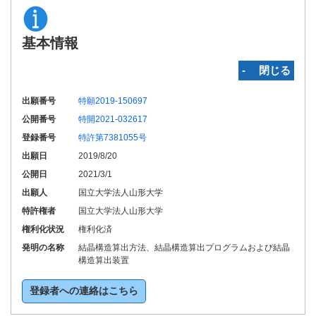
基本情報
‐ 閉じる
出願番号
特願2019-150697
公開番号
特開2021-032617
登録番号
特許第7381055号
出願日
2019/8/20
公開日
2021/3/1
出願人
国立大学法人山形大学
特許権者
国立大学法人山形大学
権利化状況
権利化済
発明の名称
結晶構造算出方法、結晶構造算出プログラムおよび結晶
構造算出装置
登録者への連絡はこちら