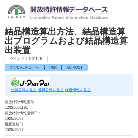
結晶構造算出方法、結晶構造算
出プログラムおよび結晶構造算
出装置
ウインドウを閉じる
固定URLをコピー
印刷
XにPOST
公開公報を見る
登録公報を見る
経過情報を見る
開放特許情報番号：
L2025001191
開放特許情報登録日：
2025/10/27
最新更新日：
2025/10/27