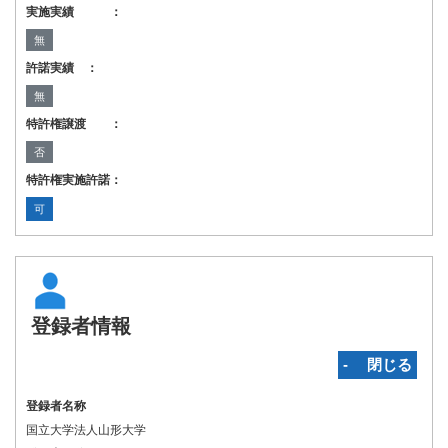
実施実績 ：
無
許諾実績 ：
無
特許権譲渡 ：
否
特許権実施許諾：
可
登録者情報
‐ 閉じる
登録者名称
国立大学法人山形大学