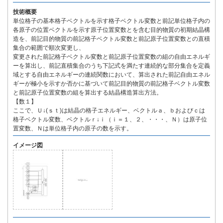
技術概要
単位格子の基本格子ベクトルを示す格子ベクトル変数と前記単位格子内の
各原子の位置ベクトルを示す原子位置変数とを含む目的物質の初期結晶構
造を、前記目的物質の前記格子ベクトル変数と前記原子位置変数との直積
集合の範囲で順次変更し、
変更された前記格子ベクトル変数と前記原子位置変数の組の自由エネルギ
ーを算出し、前記直積集合のうち下記式を満たす連続的な部分集合を定義
域とする自由エネルギーの連続関数において、算出された前記自由エネル
ギーが極小を示すか否かに基づいて前記目的物質の前記格子ベクトル変数
と前記原子位置変数の組を算出する結晶構造算出方法。
【数１】
ここで、Ｕ↓(ｓｔ)は結晶の格子エネルギー、ベクトルａ、ｂおよびｃは
格子ベクトル変数、ベクトルｒ↓ｉ（ｉ＝１、２、・・・、Ｎ）は原子位
置変数、Ｎは単位格子内の原子の数を示す。
イメージ図