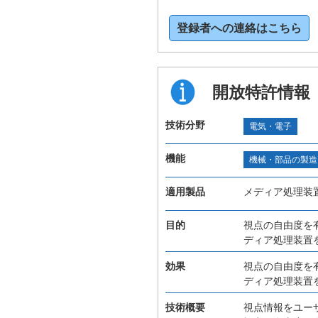
登録者への連絡はこちら
開放特許情報
技術分野
電気・電子
機能
機械・部品の製造
適用製品
メディア処理装
目的
視点の自由度を
ディア処理装置
効果
視点の自由度を
ディア処理装置
技術概要
視点情報をユー