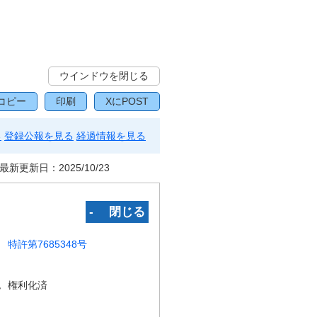
ウインドウを閉じる
コピー
印刷
XにPOST
る
登録公報を見る
経過情報を見る
最新更新日：
2025/10/23
‐ 閉じる
特許第7685348号
況
権利化済