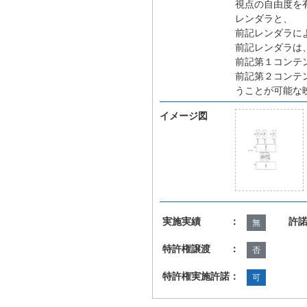
視点の自由度を
レンダラと、
前記レンダラに
前記レンダラは
前記第１コンテ
前記第２コンテ
うことが可能な
イメージ図
実施実績 ：
許
無
特許権譲渡 ：
否
特許権実施許諾：
可