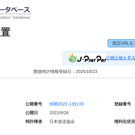
装置
固定URLを
公開公報を見
開放特許情報登録日：
2025/10/23
公開番号
特開2022-139133
登録番号
公開日
2022/9/26
特許権者
日本放送協会
権利化状