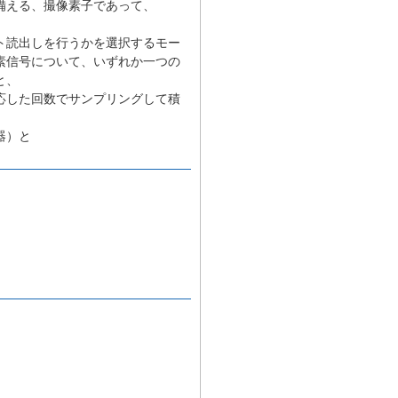
備える、撮像素子であって、
ト読出しを行うかを選択するモー
素信号について、いずれか一つの
と、
応した回数でサンプリングして積
器）と