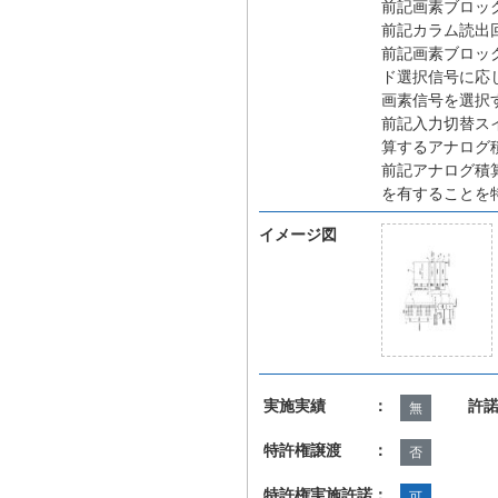
前記画素ブロッ
前記カラム読出
前記画素ブロッ
ド選択信号に応
画素信号を選択
前記入力切替ス
算するアナログ
前記アナログ積
を有することを
イメージ図
実施実績 ：
許
無
特許権譲渡 ：
否
特許権実施許諾：
可