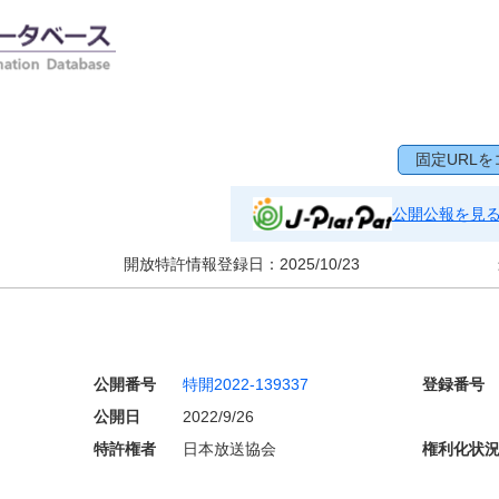
固定URLを
公開公報を見
開放特許情報登録日：
2025/10/23
公開番号
特開2022-139337
登録番号
公開日
2022/9/26
特許権者
日本放送協会
権利化状