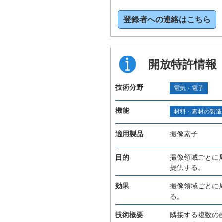
登録者への連絡はこちら
開放特許情報
技術分野
電気・電子
機能
材料・素材の製造
適用製品
撮像素子
目的
撮像領域ごとに
提供する。
効果
撮像領域ごとに
る。
技術概要
隣接する複数の