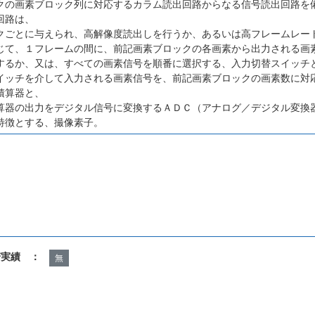
クの画素ブロック列に対応するカラム読出回路からなる信号読出回路を
回路は、
クごとに与えられ、高解像度読出しを行うか、あるいは高フレームレー
じて、１フレームの間に、前記画素ブロックの各画素から出力される画
するか、又は、すべての画素信号を順番に選択する、入力切替スイッチ
イッチを介して入力される画素信号を、前記画素ブロックの画素数に対
積算器と、
算器の出力をデジタル信号に変換するＡＤＣ（アナログ／デジタル変換
特徴とする、撮像素子。
諾実績 ：
無