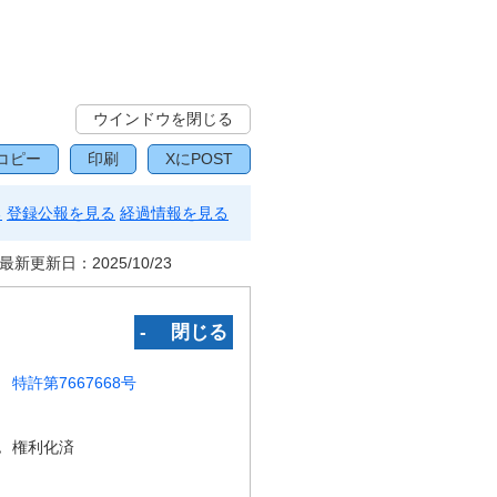
ウインドウを閉じる
コピー
印刷
XにPOST
る
登録公報を見る
経過情報を見る
最新更新日：
2025/10/23
‐ 閉じる
特許第7667668号
況
権利化済