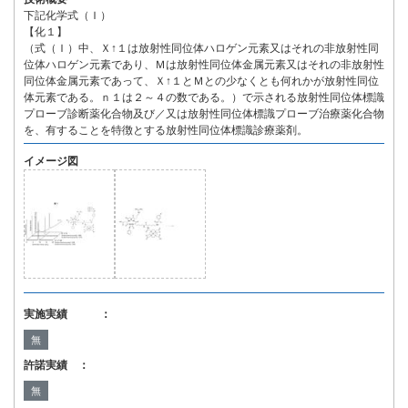
下記化学式（Ｉ）
【化１】
（式（Ｉ）中、Ｘ↑１は放射性同位体ハロゲン元素又はそれの非放射性同
位体ハロゲン元素であり、Ｍは放射性同位体金属元素又はそれの非放射性
同位体金属元素であって、Ｘ↑１とＭとの少なくとも何れかが放射性同位
体元素である。ｎ１は２～４の数である。）で示される放射性同位体標識
プローブ診断薬化合物及び／又は放射性同位体標識プローブ治療薬化合物
を、有することを特徴とする放射性同位体標識診療薬剤。
イメージ図
実施実績 ：
無
許諾実績 ：
無