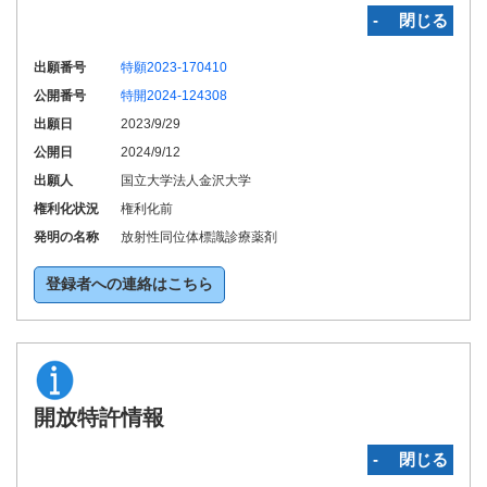
‐ 閉じる
出願番号
特願2023-170410
公開番号
特開2024-124308
出願日
2023/9/29
公開日
2024/9/12
出願人
国立大学法人金沢大学
権利化状況
権利化前
発明の名称
放射性同位体標識診療薬剤
登録者への連絡はこちら
開放特許情報
‐ 閉じる