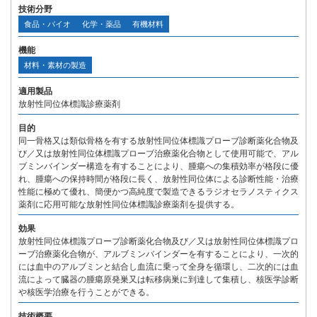
技術分野
食品・バイオ
化学・薬品
有機材料
機能
材料・素材の製造
適用製品
放射性同位体標識診療薬剤
目的
同一骨格又は類似骨格を有する放射性同位体標識プローブ診断薬化合物及
び／又は放射性同位体標識プローブ治療薬化合物として使用可能で、アル
ブミンバインダー構造を有することにより、腫瘍への集積効率が格段に優
れ、腫瘍への保持時間が格段に長く、放射性同位体による診断性能・治療
性能に極めて優れ、簡便かつ高純度で製造できるラジオセラノスティクス
薬剤に応用可能な放射性同位体標識診療薬剤を提供する。
効果
放射性同位体標識プローブ診断薬化合物及び／又は放射性同位体標識プロ
ーブ治療薬化合物が、アルブミンバインダーを有することにより、一次的
には血中のアルブミンと結合し血流に乗って全身を循環し、二次的には血
流によって臓器の腫瘍原発巣又は転移病巣に到達して集積し、核医学診断
や核医学治療を行うことができる。
技術概要