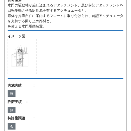
技術概要
水門の駆動軸が差し込まれるアタッチメント、及び前記アタッチメントを
回転駆動させる駆動源を有するアクチュエータと、
扉体を昇降自在に案内するフレームに取り付けられ、前記アクチュエータ
を支持する回り止め部材と、
を備える水門駆動装置。
イメージ図
実施実績 ：
無
許諾実績 ：
無
特許権譲渡 ：
否