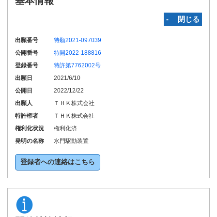
基本情報
‐ 閉じる
出願番号
特願2021-097039
公開番号
特開2022-188816
登録番号
特許第7762002号
出願日
2021/6/10
公開日
2022/12/22
出願人
ＴＨＫ株式会社
特許権者
ＴＨＫ株式会社
権利化状況
権利化済
発明の名称
水門駆動装置
登録者への連絡はこちら