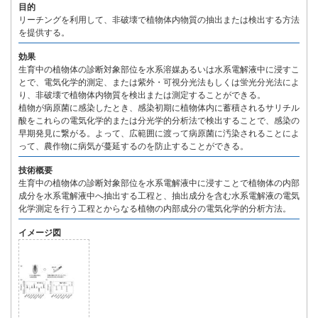
目的
リーチングを利用して、非破壊で植物体内物質の抽出または検出する方法
を提供する。
効果
生育中の植物体の診断対象部位を水系溶媒あるいは水系電解液中に浸すこ
とで、電気化学的測定、または紫外・可視分光法もしくは蛍光分光法によ
り、非破壊で植物体内物質を検出または測定することができる。
植物が病原菌に感染したとき、感染初期に植物体内に蓄積されるサリチル
酸をこれらの電気化学的または分光学的分析法で検出することで、感染の
早期発見に繋がる。よって、広範囲に渡って病原菌に汚染されることによ
って、農作物に病気が蔓延するのを防止することができる。
技術概要
生育中の植物体の診断対象部位を水系電解液中に浸すことで植物体の内部
成分を水系電解液中へ抽出する工程と、抽出成分を含む水系電解液の電気
化学測定を行う工程とからなる植物の内部成分の電気化学的分析方法。
イメージ図