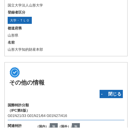
国立大学法人山形大学
登録者区分
大学・ＴＬＯ
都道府県
山形県
名前
山形大学知的財産本部
その他の情報
‐ 閉じる
国際特許分類
（IPC第8版）
G01N21/33 G01N21/64 G01N27/416
関連特許
（国内）:
無
（国外）:
無