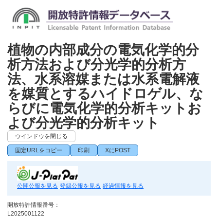
植物の内部成分の電気化学的分
析方法および分光学的分析方
法、水系溶媒または水系電解液
を媒質とするハイドロゲル、な
らびに電気化学的分析キットお
よび分光学的分析キット
ウインドウを閉じる
固定URLをコピー
印刷
XにPOST
公開公報を見る
登録公報を見る
経過情報を見る
開放特許情報番号：
L2025001122