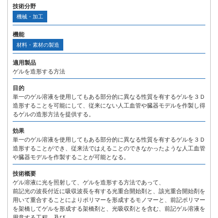
技術分野
機械・加工
機能
材料・素材の製造
適用製品
ゲルを造形する方法
目的
単一のゲル溶液を使用してもある部分的に異なる性質を有するゲルを３Ｄ
造形することを可能にして、従来にない人工血管や臓器モデルを作製し得
るゲルの造形方法を提供する。
効果
単一のゲル溶液を使用してもある部分的に異なる性質を有するゲルを３Ｄ
造形することができ、従来法ではえることのできなかったような人工血管
や臓器モデルを作製することが可能となる。
技術概要
ゲル溶液に光を照射して、ゲルを造形する方法であって、
前記光の波長付近に吸収波長を有する光重合開始剤と、該光重合開始剤を
用いて重合することによりポリマーを形成するモノマーと、前記ポリマー
を架橋してゲルを形成する架橋剤と、光吸収剤とを含む、前記ゲル溶液を
用意する工程、及び、