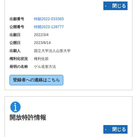
‐ 閉じる
出願番号
特願2022-033365
公開番号
特開2023-128777
出願日
2022/3/4
公開日
2023/9/14
出願人
国立大学法人山形大学
権利化状況
権利化前
発明の名称
ゲル造形方法
登録者への連絡はこちら
開放特許情報
‐ 閉じる