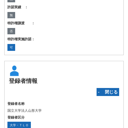
許諾実績 ：
無
特許権譲渡 ：
否
特許権実施許諾：
可
登録者情報
‐ 閉じる
登録者名称
国立大学法人山形大学
登録者区分
大学・ＴＬＯ