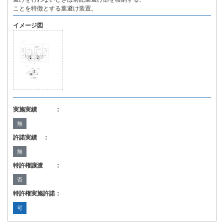
ことを特徴とする葉避け装置。
イメージ図
実施実績 ：
無
許諾実績 ：
無
特許権譲渡 ：
否
特許権実施許諾：
可