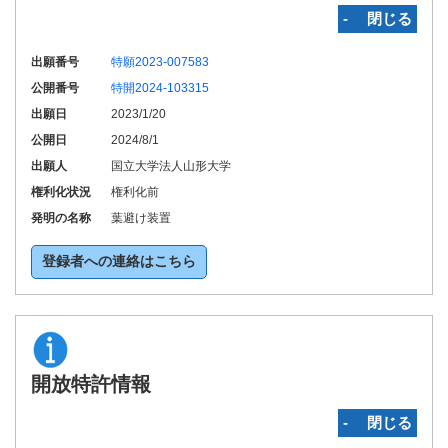
‐ 閉じる
出願番号
特願2023-007583
公開番号
特開2024-103315
出願日
2023/1/20
公開日
2024/8/1
出願人
国立大学法人山形大学
権利化状況
権利化前
発明の名称
葉避け装置
登録者への連絡はこちら
開放特許情報
‐ 閉じる