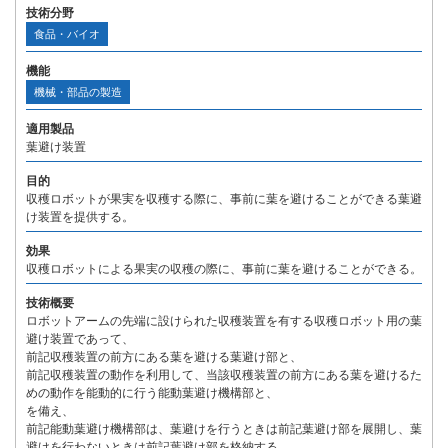
技術分野
食品・バイオ
機能
機械・部品の製造
適用製品
葉避け装置
目的
収穫ロボットが果実を収穫する際に、事前に葉を避けることができる葉避
け装置を提供する。
効果
収穫ロボットによる果実の収穫の際に、事前に葉を避けることができる。
技術概要
ロボットアームの先端に設けられた収穫装置を有する収穫ロボット用の葉
避け装置であって、
前記収穫装置の前方にある葉を避ける葉避け部と、
前記収穫装置の動作を利用して、当該収穫装置の前方にある葉を避けるた
めの動作を能動的に行う能動葉避け機構部と、
を備え、
前記能動葉避け機構部は、葉避けを行うときは前記葉避け部を展開し、葉
避けを行わないときは前記葉避け部を格納する、