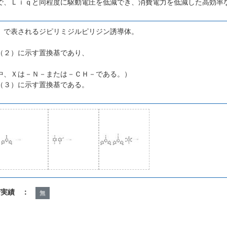
で、Ｌｉｑと同程度に駆動電圧を低減でき、消費電力を低減した高効率
）で表されるジピリミジルピリジン誘導体。
（２）に示す置換基であり、
中、Ｘは－Ｎ－または－ＣＨ－である。）
（３）に示す置換基である。
諾実績 ：
無