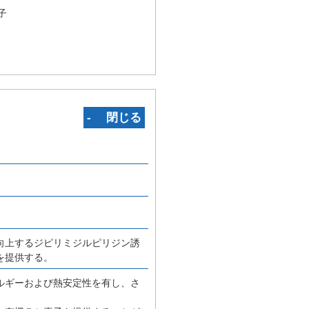
子
‐ 閉じる
向上するジピリミジルピリジン誘
を提供する。
ルギーおよび熱安定性を有し、さ