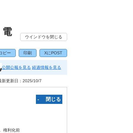
、電
ウインドウを閉じる
コピー
印刷
XにPOST
公開公報を見る
経過情報を見る
最新更新日：
2025/10/7
‐ 閉じる
況
権利化前