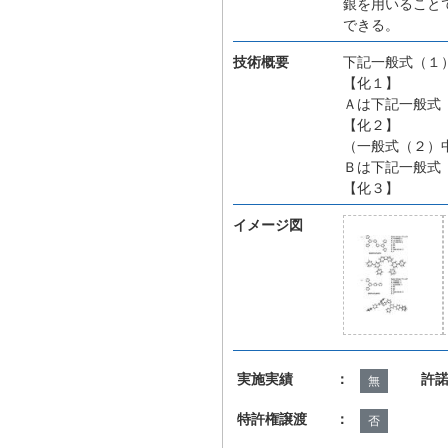
銀を用いること
できる。
技術概要
下記一般式（１
【化１】
Ａは下記一般式
【化２】
（一般式（２）
Ｂは下記一般式
【化３】
イメージ図
実施実績 ：
許
無
特許権譲渡 ：
否