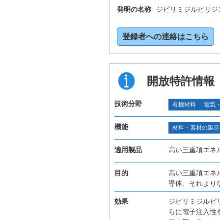
発明の名称
ジピリミジルピリジ
登録者への連絡はこちら
開放特許情報
技術分野
有機材料
電気
機能
材料・素材の製造
適用製品
高い三重項エネ
目的
高い三重項エネ
導体、それより
効果
ジピリミジルピ
らに電子注入性