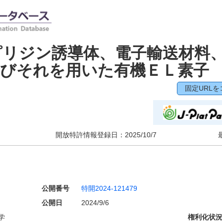
ピリジン誘導体、電子輸送材料
よびそれを用いた有機ＥＬ素子
固定URLを
開放特許情報登録日：
2025/10/7
公開番号
特開2024-121479
公開日
2024/9/6
学
権利化状