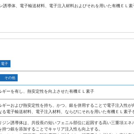
ン誘導体、電子輸送材料、電子注入材料およびそれを用いた有機ＥＬ素
・電子
その他
ルギーを有し、熱安定性を向上させた有機ＥＬ素子
ルギーおよび熱安定性を持ち、かつ、銀を併用することで電子注入性が
なる電子輸送材料、電子注入材料、ならびにそれを用いた有機ＥＬ素子
リジン誘導体は、共役長の短いフェニル部位に起因する高い三重項エネ
を持つ銀を添加することでキャリア注入性も向上する。