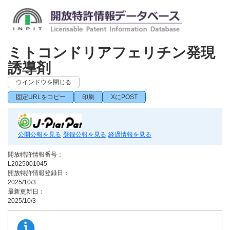
ミトコンドリアフェリチン発現
誘導剤
ウインドウを閉じる
固定URLをコピー
印刷
XにPOST
公開公報を見る
登録公報を見る
経過情報を見る
開放特許情報番号：
L2025001045
開放特許情報登録日：
2025/10/3
最新更新日：
2025/10/3