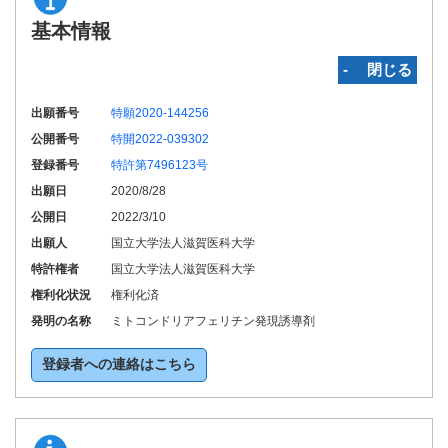
基本情報
‐ 閉じる
出願番号
特願2020-144256
公開番号
特開2022-039302
登録番号
特許第7496123号
出願日
2020/8/28
公開日
2022/3/10
出願人
国立大学法人滋賀医科大学
特許権者
国立大学法人滋賀医科大学
権利化状況
権利化済
発明の名称
ミトコンドリアフェリチン発現誘導剤
登録者への連絡はこちら