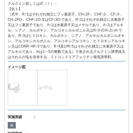
クルクミン若しくは式（Ｉ）：
【化１】
（式中、R↑1はそれぞれ独立にフッ素原子、CH↓2F-、CHF↓2-、CF↓3-、
CH↓2FO-、CHF↓2O-又はCF↓3O-であり、R↑2はそれぞれ独立に水素原子
又はフッ素原子であり、A↑1は水素原子又はメチルであり、A↑2はアルキ
ル、シアノ、カルボキシ、アルコキシカルボニル又はR↑3-(CH↓2)↓m-で
あり、R↑3はヒドロキシ、カルボキシ、シアノ、アルキルカルボニルオキ
シ、アルコキシカルボニル、アルコキシアルコキシ、ヒドロキシアルコキ
シ又はCONR↑4R↑5であり、R↑4及びR↑5はそれぞれ独立に水素原子又は
アルキルであり、mは1～5の整数である）で表されるクルクミン誘導体又
はそれらの塩を含有する、ミトコンドリアフェリチン発現誘導剤。
イメージ図
実施実績 ：
無