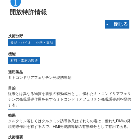
開放特許情報
‐ 閉じる
技術分野
食品・バイオ
化学・薬品
機能
材料・素材の製造
適用製品
ミトコンドリアフェリチン発現誘導剤
目的
従来とは異なる物質を新規の有効成分とし、優れたミトコンドリアフェリ
チンの発現誘導作用を有するミトコンドリアフェリチン発現誘導剤を提供
する。
効果
クルクミン若しくはクルクミン誘導体又はそれらの塩は、優れたFtMtの発
現誘導作用を有するので、FtMt発現誘導剤の有効成分として有用である。
技術概要