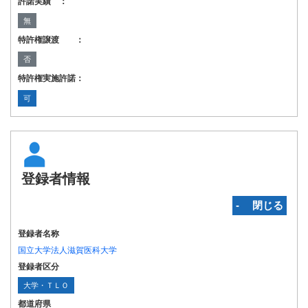
許諾実績 ：
無
特許権譲渡 ：
否
特許権実施許諾：
可
登録者情報
‐ 閉じる
登録者名称
国立大学法人滋賀医科大学
登録者区分
大学・ＴＬＯ
都道府県