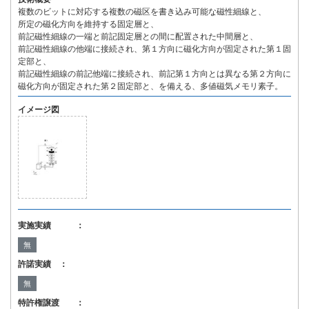
複数のビットに対応する複数の磁区を書き込み可能な磁性細線と、
所定の磁化方向を維持する固定層と、
前記磁性細線の一端と前記固定層との間に配置された中間層と、
前記磁性細線の他端に接続され、第１方向に磁化方向が固定された第１固
定部と、
前記磁性細線の前記他端に接続され、前記第１方向とは異なる第２方向に
磁化方向が固定された第２固定部と、を備える、多値磁気メモリ素子。
イメージ図
実施実績 ：
無
許諾実績 ：
無
特許権譲渡 ：