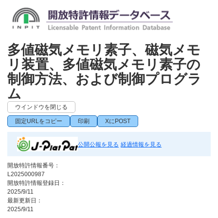
多値磁気メモリ素子、磁気メモ
リ装置、多値磁気メモリ素子の
制御方法、および制御プログラ
ム
ウインドウを閉じる
固定URLをコピー
印刷
XにPOST
公開公報を見る
経過情報を見る
開放特許情報番号：
L2025000987
開放特許情報登録日：
2025/9/11
最新更新日：
2025/9/11