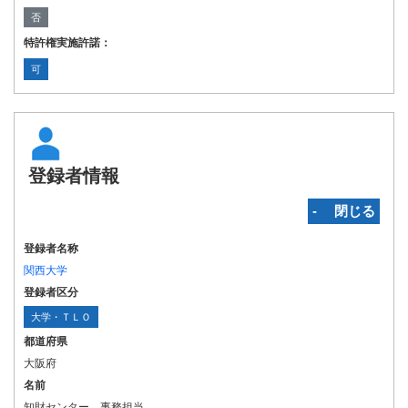
否
特許権実施許諾：
可
登録者情報
‐ 閉じる
登録者名称
関西大学
登録者区分
大学・ＴＬＯ
都道府県
大阪府
名前
知財センター 事務担当