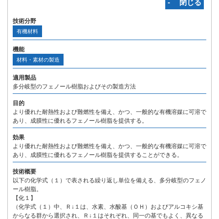
‐ 閉じる
技術分野
有機材料
機能
材料・素材の製造
適用製品
多分岐型のフェノール樹脂およびその製造方法
目的
より優れた耐熱性および難燃性を備え、かつ、一般的な有機溶媒に可溶で
あり、成膜性に優れるフェノール樹脂を提供する。
効果
より優れた耐熱性および難燃性を備え、かつ、一般的な有機溶媒に可溶で
あり、成膜性に優れるフェノール樹脂を提供することができる。
技術概要
以下の化学式（１）で表される繰り返し単位を備える、多分岐型のフェノ
ール樹脂。
【化１】
（化学式（１）中、Ｒ↓１は、水素、水酸基（ＯＨ）およびアルコキシ基
からなる群から選択され、Ｒ↓１はそれぞれ、同一の基でもよく、異なる