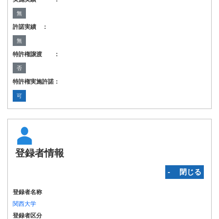
無
許諾実績 ：
無
特許権譲渡 ：
否
特許権実施許諾：
可
登録者情報
‐ 閉じる
登録者名称
関西大学
登録者区分