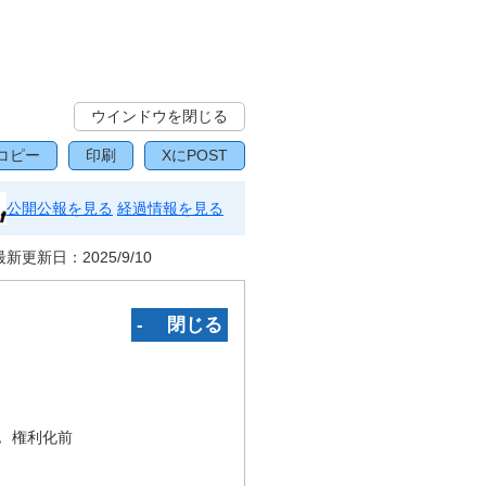
ウインドウを閉じる
コピー
印刷
XにPOST
公開公報を見る
経過情報を見る
最新更新日：
2025/9/10
‐ 閉じる
況
権利化前