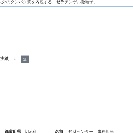
以外のタンパク質を内包する、ゼラチンゲル微粒子。
諾実績 ：
無
都道府県
大阪府
名前
知財センター 事務担当