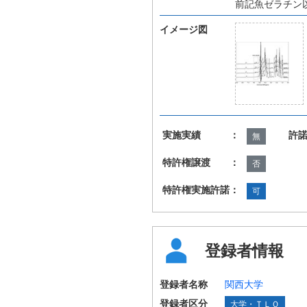
前記魚ゼラチン
イメージ図
実施実績 ：
許
無
特許権譲渡 ：
否
特許権実施許諾：
可
登録者情報
登録者名称
関西大学
登録者区分
大学・ＴＬＯ