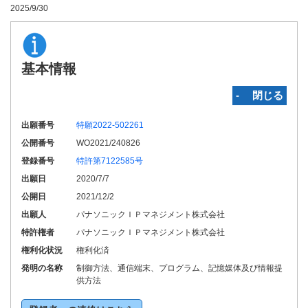
2025/9/30
基本情報
‐ 閉じる
出願番号
特願2022-502261
公開番号
WO2021/240826
登録番号
特許第7122585号
出願日
2020/7/7
公開日
2021/12/2
出願人
パナソニックＩＰマネジメント株式会社
特許権者
パナソニックＩＰマネジメント株式会社
権利化状況
権利化済
発明の名称
制御方法、通信端末、プログラム、記憶媒体及び情報提
供方法