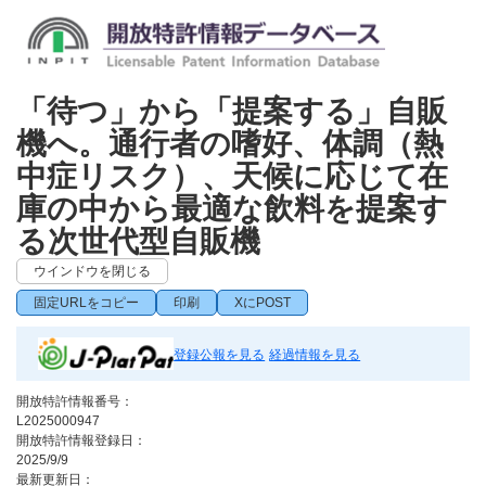
「待つ」から「提案する」自販
機へ。通行者の嗜好、体調（熱
中症リスク）、天候に応じて在
庫の中から最適な飲料を提案す
る次世代型自販機
ウインドウを閉じる
固定URLをコピー
印刷
XにPOST
登録公報を見る
経過情報を見る
開放特許情報番号：
L2025000947
開放特許情報登録日：
2025/9/9
最新更新日：