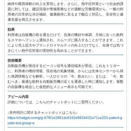
維持や購買体験の向上を実現します。さらに、熱中症対策という社会的課
題に対しては、建設現場や警備業務などの過酷な労働環境から、一般の利
用者の日常的な水分補給、健康維持に至るまで幅広く対応し、安全性と健
康支援を両立させます。
効果
利用者は自販機の前を通るだけで、自身の嗜好や体調、天候に合った飲料
をスマホへプッシュ通知され、スムーズに購入することができます。これ
により売上拡大やブランドロイヤルティの向上だけでなく、自身では気づ
きにくい熱中症対策の実効性を高めることができます。
技術概要
自動販売機が発信するビーコン信号を通信端末が受信。これをトリガー
に、利用者の嗜好情報、現在地の気象情報、さらには生体センサーから得
た体調情報などを解析。一人ひとりの「今、飲みたい」または、「今、飲
むべき」最適な飲料を自動販売機の近くを通過した時に通知します。複数
の自販機を統合した仮想的なメニュー表示も可能です。
アピール内容
詳細については、こちらのチャットボットにご質問ください。
↓本件特許に関するチャットボットはこちら↓
https://chatgpt.com/g/g-67f61e2861dc8191b9834432a71ce203-patent-g
uide-bot-group-e