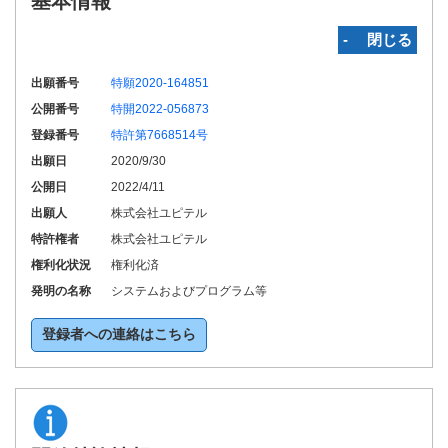
基本情報
‐ 閉じる
出願番号
特願2020-164851
公開番号
特開2022-056873
登録番号
特許第7668514号
出願日
2020/9/30
公開日
2022/4/11
出願人
株式会社ユピテル
特許権者
株式会社ユピテル
権利化状況
権利化済
発明の名称
システムおよびプログラム等
登録者への連絡はこちら