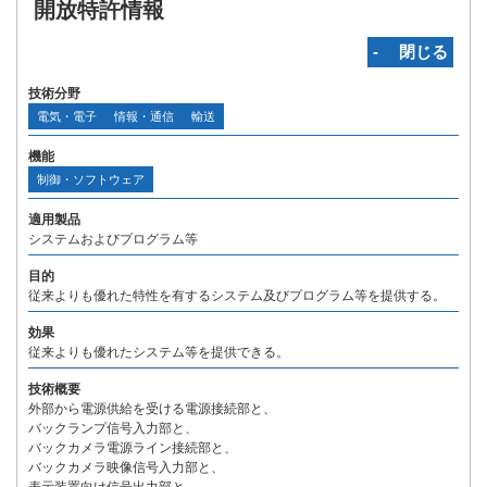
開放特許情報
‐ 閉じる
技術分野
電気・電子
情報・通信
輸送
機能
制御・ソフトウェア
適用製品
システムおよびプログラム等
目的
従来よりも優れた特性を有するシステム及びプログラム等を提供する。
効果
従来よりも優れたシステム等を提供できる。
技術概要
外部から電源供給を受ける電源接続部と、
バックランプ信号入力部と、
バックカメラ電源ライン接続部と、
バックカメラ映像信号入力部と、