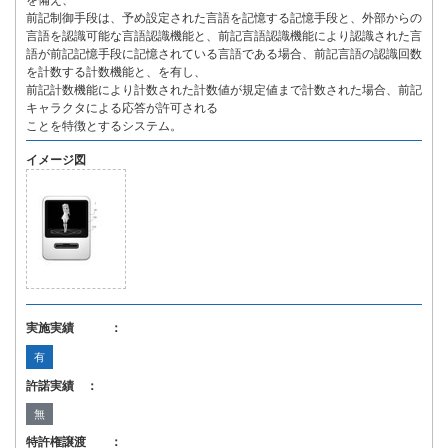
を備え、
前記制御手段は、予め設定された言語を記憶する記憶手段と、外部からの
言語を認識可能な言語認識機能と、前記言語認識機能により認識された言
語が前記記憶手段に記憶されている言語である場合、前記言語の認識回数
を計数する計数機能と、を有し、
前記計数機能により計数された計数値が規定値まで計数された場合、前記
キャラクタによる応答が許可される
ことを特徴とするシステム。
イメージ図
実施実績 ：
有
許諾実績 ：
無
特許権譲渡 ：