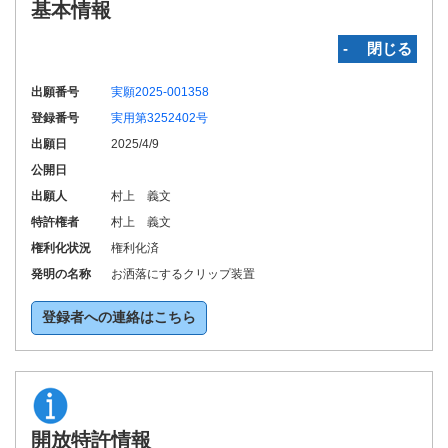
基本情報
‐ 閉じる
出願番号
実願2025-001358
登録番号
実用第3252402号
出願日
2025/4/9
公開日
出願人
村上 義文
特許権者
村上 義文
権利化状況
権利化済
発明の名称
お洒落にするクリップ装置
登録者への連絡はこちら
開放特許情報