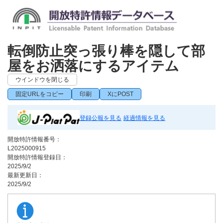
転倒防止突っ張り棒を隠して部
屋をお洒落にするアイテム
ウインドウを閉じる
固定URLをコピー
印刷
XにPOST
登録公報を見る
経過情報を見る
開放特許情報番号：
L2025000915
開放特許情報登録日：
2025/9/2
最新更新日：
2025/9/2