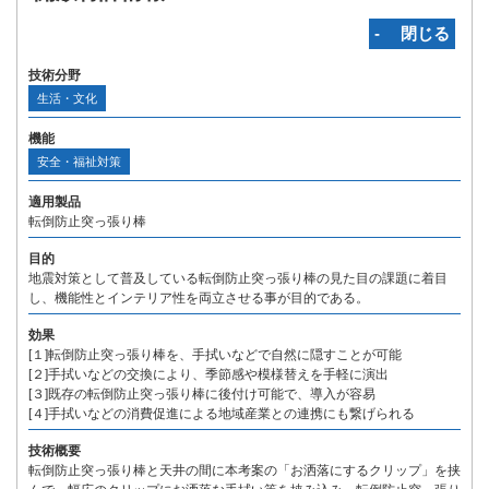
‐ 閉じる
技術分野
生活・文化
機能
安全・福祉対策
適用製品
転倒防止突っ張り棒
目的
地震対策として普及している転倒防止突っ張り棒の見た目の課題に着目
し、機能性とインテリア性を両立させる事が目的である。
効果
[１]転倒防止突っ張り棒を、手拭いなどで自然に隠すことが可能
[２]手拭いなどの交換により、季節感や模様替えを手軽に演出
[３]既存の転倒防止突っ張り棒に後付け可能で、導入が容易
[４]手拭いなどの消費促進による地域産業との連携にも繋げられる
技術概要
転倒防止突っ張り棒と天井の間に本考案の「お洒落にするクリップ」を挟