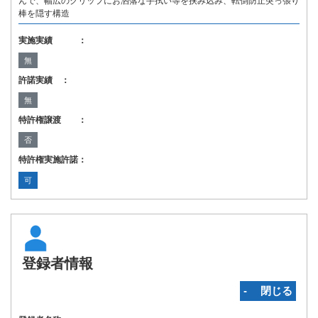
んで、幅広のクリップにお洒落な手拭い等を挟み込み、転倒防止突っ張り
棒を隠す構造
実施実績 ：
無
許諾実績 ：
無
特許権譲渡 ：
否
特許権実施許諾：
可
登録者情報
‐ 閉じる