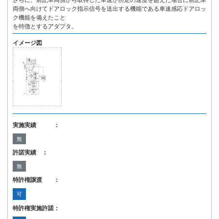
さらに、前記車両側から取得した車速が所定の速度を超えた場合に前記車
両側へ向けてドアロック指示信号を送出する機能である車速感応ドアロッ
ク機能を備えたこと
を特徴とするアダプタ。
イメージ図
実施実績 ：
無
許諾実績 ：
無
特許権譲渡 ：
可
特許権実施許諾：