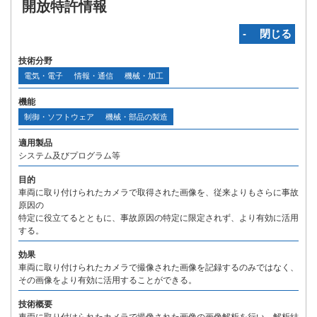
開放特許情報
‐ 閉じる
技術分野
電気・電子
情報・通信
機械・加工
機能
制御・ソフトウェア
機械・部品の製造
適用製品
システム及びプログラム等
目的
車両に取り付けられたカメラで取得された画像を、従来よりもさらに事故
原因の
特定に役立てるとともに、事故原因の特定に限定されず、より有効に活用
する。
効果
車両に取り付けられたカメラで撮像された画像を記録するのみではなく、
その画像をより有効に活用することができる。
技術概要