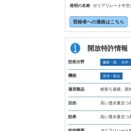
発明の名称
ポリアリレート中空
登録者への連絡はこちら
開放特許情報
技術分野
繊維・紙
化学
機能
洗浄・除去
適用製品
精密ろ過膜、限
目的
高い透水量且つ
効果
高い透水量且つ
技術概要
ポリアリレート