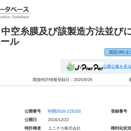
ト中空糸膜及び該製造方法並び
ュール
固定URLを
公開公報を見
開放特許情報登録日：
2025/8/26
公開番号
特開2016-215102
登録番号
公開日
2016/12/22
特許権者
ユニチカ株式会社
権利化状