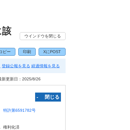
に該
ウインドウを閉じる
コピー
印刷
XにPOST
る
登録公報を見る
経過情報を見る
最新更新日：
2025/8/26
‐ 閉じる
特許第6591782号
況
権利化済