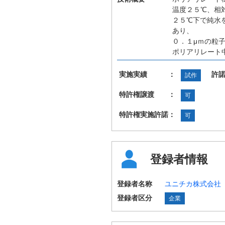
温度２５℃、相
２５℃下で純水
あり、
０．１μｍの粒
ポリアリレート
実施実績 ：
許
試作
特許権譲渡 ：
可
特許権実施許諾：
可
登録者情報
登録者名称
ユニチカ株式会社
登録者区分
企業