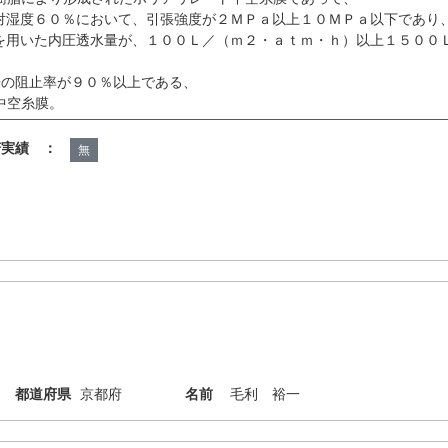
対湿度６０％において、引張強度が２ＭＰａ以上１０ＭＰａ以下であり
を用いた内圧透水量が、１００Ｌ／（ｍ２・ａｔｍ・ｈ）以上１５００
子の阻止率が９０％以上である、
中空糸膜。
諾実績 ：
無
都道府県
京都府
名前
毛利 裕一