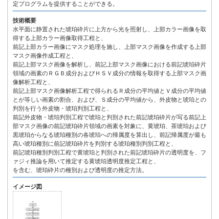
定プログラムを提供することができる。
技術概要
水平面に静置された琥珀砕片に上方から光を照射し、上部カラー画像を取
得する上部カラー画像取得工程と、
前記上部カラー画像にマスク処理を施し、上部マスク画像を作成する上部
マスク画像作成工程と、
前記上部マスク画像を解析し、前記上部マスク画像における前記琥珀砕片
領域の画素のＲＧＢ成分およびＨＳＶ成分の情報を取得する上部マスク画
像解析工程と、
前記上部マスク画像解析工程で得られるＲ成分の平均値とＶ成分の平均値
とが等しい画素の割合、および、Ｓ成分の平均値から、外皮物と琥珀との
判別を行う外皮物・琥珀判別工程と、
前記外皮物・琥珀判別工程で琥珀と判別された前記琥珀砕片が写る前記上
部マスク画像の前記琥珀砕片領域の画素を対象に、黄琥珀、茶琥珀および
黒琥珀からなる琥珀種別の各琥珀への帰属度を算出し、前記帰属度が最も
高い琥珀種別に前記琥珀砕片を判別する琥珀種別判別工程と、
前記琥珀種別判別工程で黄琥珀と判別された前記琥珀砕片の透明度を、フ
ァジィ推論を用いて推定する黄琥珀透明度推定工程と、
を含む、琥珀砕片の種別および透明度の推定方法。
イメージ図