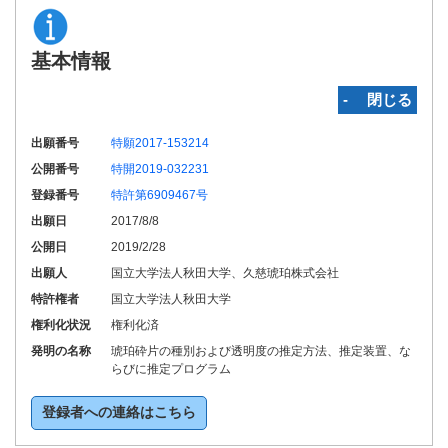
基本情報
‐ 閉じる
出願番号
特願2017-153214
公開番号
特開2019-032231
登録番号
特許第6909467号
出願日
2017/8/8
公開日
2019/2/28
出願人
国立大学法人秋田大学、久慈琥珀株式会社
特許権者
国立大学法人秋田大学
権利化状況
権利化済
発明の名称
琥珀砕片の種別および透明度の推定方法、推定装置、な
らびに推定プログラム
登録者への連絡はこちら