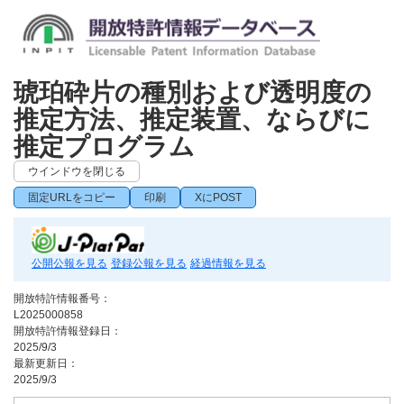
琥珀砕片の種別および透明度の
推定方法、推定装置、ならびに
推定プログラム
ウインドウを閉じる
固定URLをコピー
印刷
XにPOST
公開公報を見る
登録公報を見る
経過情報を見る
開放特許情報番号：
L2025000858
開放特許情報登録日：
2025/9/3
最新更新日：
2025/9/3