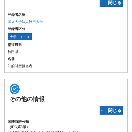
‐ 閉じる
登録者名称
国立大学法人秋田大学
登録者区分
大学・ＴＬＯ
都道府県
秋田県
名前
知的財産担当者
その他の情報
‐ 閉じる
国際特許分類
（IPC第8版）