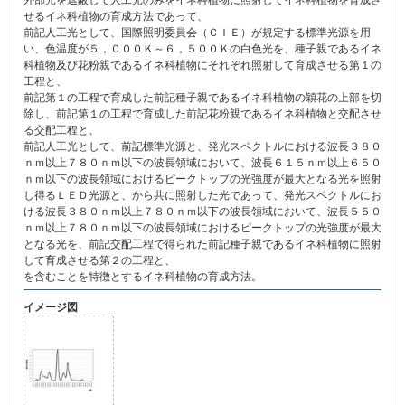
外部光を遮蔽して人工光のみをイネ科植物に照射してイネ科植物を育成さ
せるイネ科植物の育成方法であって、
前記人工光として、国際照明委員会（ＣＩＥ）が規定する標準光源を用
い、色温度が５，０００Ｋ～６，５００Ｋの白色光を、種子親であるイネ
科植物及び花粉親であるイネ科植物にそれぞれ照射して育成させる第１の
工程と、
前記第１の工程で育成した前記種子親であるイネ科植物の穎花の上部を切
除し、前記第１の工程で育成した前記花粉親であるイネ科植物と交配させ
る交配工程と、
前記人工光として、前記標準光源と、発光スペクトルにおける波長３８０
ｎｍ以上７８０ｎｍ以下の波長領域において、波長６１５ｎｍ以上６５０
ｎｍ以下の波長領域におけるピークトップの光強度が最大となる光を照射
し得るＬＥＤ光源と、から共に照射した光であって、発光スペクトルにお
ける波長３８０ｎｍ以上７８０ｎｍ以下の波長領域において、波長５５０
ｎｍ以上７８０ｎｍ以下の波長領域におけるピークトップの光強度が最大
となる光を、前記交配工程で得られた前記種子親であるイネ科植物に照射
して育成させる第２の工程と、
を含むことを特徴とするイネ科植物の育成方法。
イメージ図