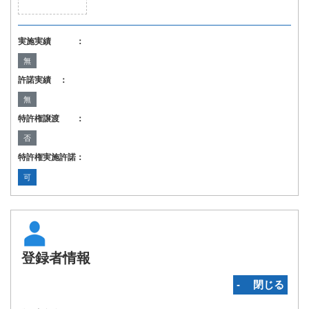
実施実績 ：
無
許諾実績 ：
無
特許権譲渡 ：
否
特許権実施許諾：
可
登録者情報
‐ 閉じる