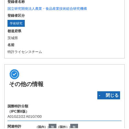
登録者名称
国立研究開発法人農業・食品産業技術総合研究機構
登録者区分
学術研究
都道府県
茨城県
名前
特許ライセンスチーム
その他の情報
‐ 閉じる
国際特許分類
（IPC第8版）
A01G22/22 A01G7/00
関連特許
（国内）:
無
（国外）:
無