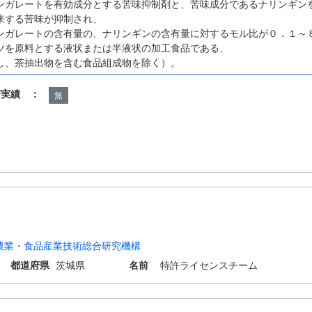
ンガレートを有効成分とする苦味抑制剤と、苦味成分であるナリンギン
来する苦味が抑制され、
ンガレートの含有量の、ナリンギンの含有量に対するモル比が０．１～
ツを原料とする液状または半液状の加工食品である、
し、茶抽出物を含む食品組成物を除く）。
諾実績 ：
無
農業・食品産業技術総合研究機構
都道府県
茨城県
名前
特許ライセンスチーム