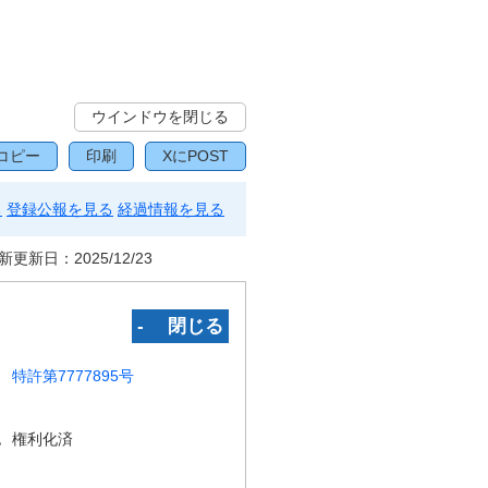
ウインドウを閉じる
コピー
印刷
XにPOST
る
登録公報を見る
経過情報を見る
新更新日：
2025/12/23
‐ 閉じる
特許第7777895号
況
権利化済