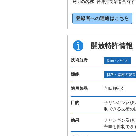
発明の名称
苦味抑制剤を含有す
登録者への連絡はこちら
開放特許情報
技術分野
食品・バイオ
機能
材料・素材の製造
適用製品
苦味抑制剤
目的
ナリンギン及び
制できる技術の
効果
ナリンギン及び
苦味を抑制でき