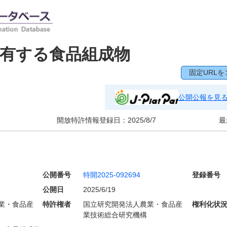
有する食品組成物
固定URLを
公開公報を見
開放特許情報登録日：
2025/8/7
最
公開番号
特開2025-092694
登録番号
公開日
2025/6/19
業・食品産
特許権者
国立研究開発法人農業・食品産
権利化状
業技術総合研究機構