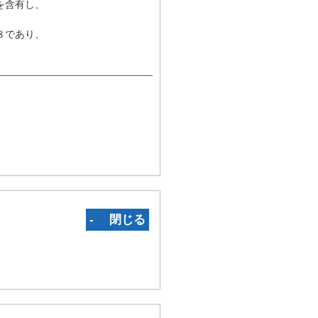
を含有し、
８であり、
‐ 閉じる