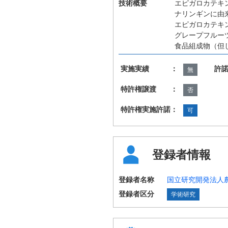
技術概要
エピガロカテキ
ナリンギンに由
エピガロカテキ
グレープフルー
食品組成物（但
実施実績 ：
許
無
特許権譲渡 ：
否
特許権実施許諾：
可
登録者情報
登録者名称
国立研究開発法人
登録者区分
学術研究