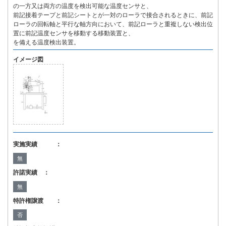
の一方又は両方の温度を検出可能な温度センサと、
前記接着テープと前記シートとが一対のローラで接合されるときに、前記
ローラの回転軸と平行な軸方向において、前記ローラと重複しない検出位
置に前記温度センサを移動する移動装置と、
を備える温度検出装置。
イメージ図
実施実績 ：
無
許諾実績 ：
無
特許権譲渡 ：
否