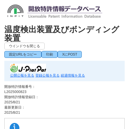
温度検出装置及びボンディング
装置
ウインドウを閉じる
固定URLをコピー
印刷
XにPOST
公開公報を見る
登録公報を見る
経過情報を見る
開放特許情報番号：
L2025000823
開放特許情報登録日：
2025/8/21
最新更新日：
2025/8/21