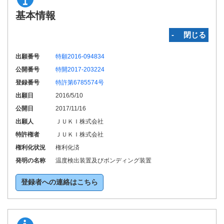
基本情報
‐ 閉じる
出願番号
特願2016-094834
公開番号
特開2017-203224
登録番号
特許第6785574号
出願日
2016/5/10
公開日
2017/11/16
出願人
ＪＵＫＩ株式会社
特許権者
ＪＵＫＩ株式会社
権利化状況
権利化済
発明の名称
温度検出装置及びボンディング装置
登録者への連絡はこちら