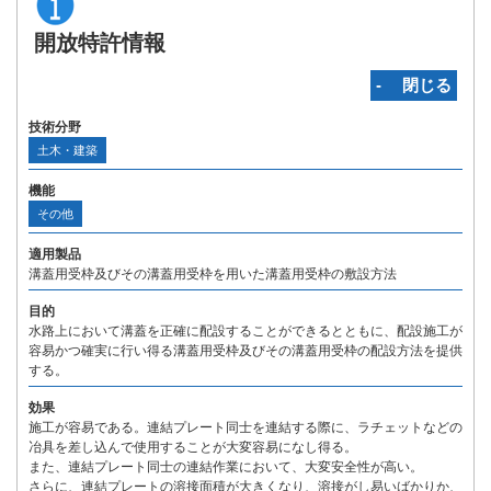
開放特許情報
‐ 閉じる
技術分野
土木・建築
機能
その他
適用製品
溝蓋用受枠及びその溝蓋用受枠を用いた溝蓋用受枠の敷設方法
目的
水路上において溝蓋を正確に配設することができるとともに、配設施工が
容易かつ確実に行い得る溝蓋用受枠及びその溝蓋用受枠の配設方法を提供
する。
効果
施工が容易である。連結プレート同士を連結する際に、ラチェットなどの
冶具を差し込んで使用することが大変容易になし得る。
また、連結プレート同士の連結作業において、大変安全性が高い。
さらに、連結プレートの溶接面積が大きくなり、溶接がし易いばかりか、