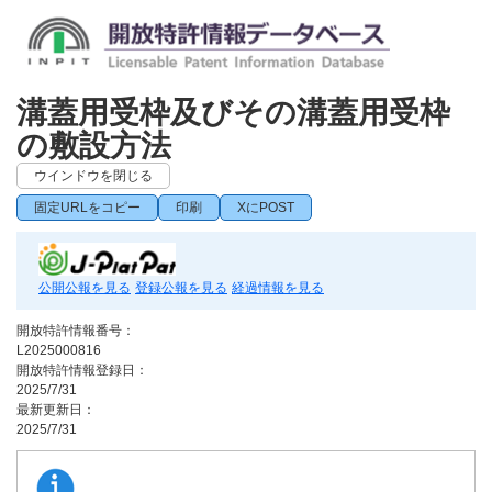
溝蓋用受枠及びその溝蓋用受枠
の敷設方法
ウインドウを閉じる
固定URLをコピー
印刷
XにPOST
公開公報を見る
登録公報を見る
経過情報を見る
開放特許情報番号：
L2025000816
開放特許情報登録日：
2025/7/31
最新更新日：
2025/7/31