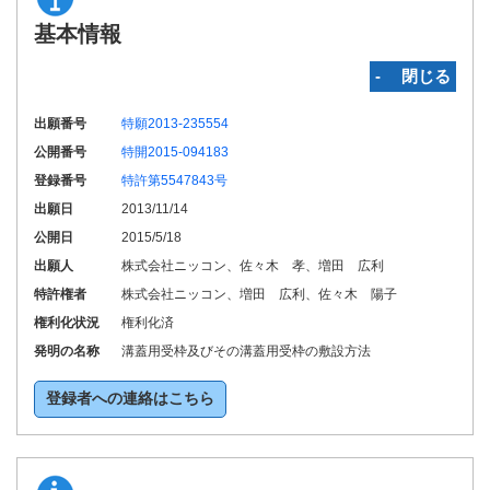
基本情報
‐ 閉じる
出願番号
特願2013-235554
公開番号
特開2015-094183
登録番号
特許第5547843号
出願日
2013/11/14
公開日
2015/5/18
出願人
株式会社ニッコン、佐々木 孝、増田 広利
特許権者
株式会社ニッコン、増田 広利、佐々木 陽子
権利化状況
権利化済
発明の名称
溝蓋用受枠及びその溝蓋用受枠の敷設方法
登録者への連絡はこちら