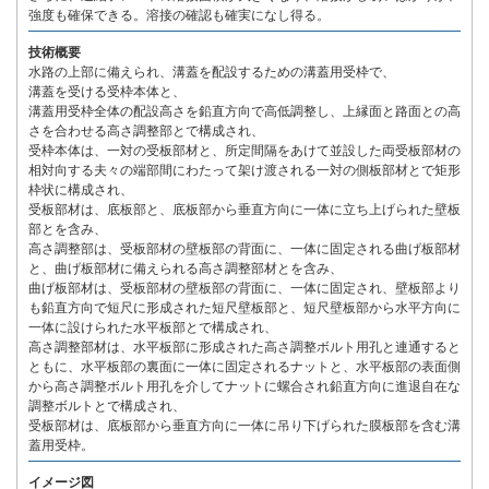
強度も確保できる。溶接の確認も確実になし得る。
技術概要
水路の上部に備えられ、溝蓋を配設するための溝蓋用受枠で、
溝蓋を受ける受枠本体と、
溝蓋用受枠全体の配設高さを鉛直方向で高低調整し、上縁面と路面との高
さを合わせる高さ調整部とで構成され、
受枠本体は、一対の受板部材と、所定間隔をあけて並設した両受板部材の
相対向する夫々の端部間にわたって架け渡される一対の側板部材とで矩形
枠状に構成され、
受板部材は、底板部と、底板部から垂直方向に一体に立ち上げられた壁板
部とを含み、
高さ調整部は、受板部材の壁板部の背面に、一体に固定される曲げ板部材
と、曲げ板部材に備えられる高さ調整部材とを含み、
曲げ板部材は、受板部材の壁板部の背面に、一体に固定され、壁板部より
も鉛直方向で短尺に形成された短尺壁板部と、短尺壁板部から水平方向に
一体に設けられた水平板部とで構成され、
高さ調整部材は、水平板部に形成された高さ調整ボルト用孔と連通すると
ともに、水平板部の裏面に一体に固定されるナットと、水平板部の表面側
から高さ調整ボルト用孔を介してナットに螺合され鉛直方向に進退自在な
調整ボルトとで構成され、
受板部材は、底板部から垂直方向に一体に吊り下げられた膜板部を含む溝
蓋用受枠。
イメージ図