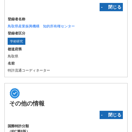
‐ 閉じる
登録者名称
鳥取県産業振興機構 知的所有権センター
登録者区分
学術研究
都道府県
鳥取県
名前
特許流通コーディネーター
その他の情報
‐ 閉じる
国際特許分類
（IPC第8版）