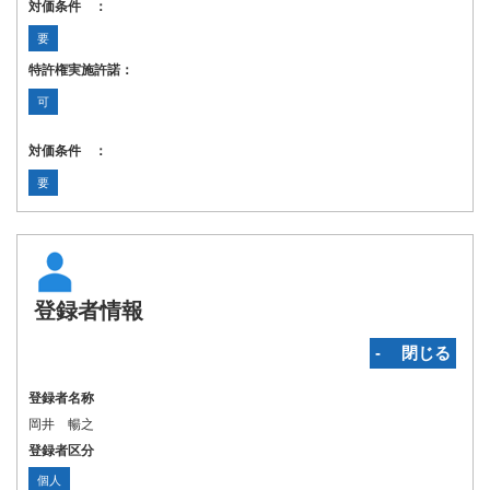
対価条件 ：
要
特許権実施許諾：
可
対価条件 ：
要
登録者情報
‐ 閉じる
登録者名称
岡井 暢之
登録者区分
個人