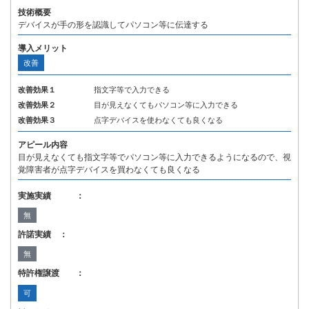
技術概要
デバイスが手の形を認識してパソコン等に伝達する
導入メリット
改善
改善効果１
指文字等で入力できる
改善効果２
目が見えなくてもパソコン等に入力できる
改善効果３
点字デバイスを使わなくても良くなる
アピール内容
目が見えなくても指文字等でパソコン等に入力できるようになるので、視
覚障害者が点字デバイスを買わなくても良くなる
実施実績 ：
無
許諾実績 ：
無
特許権譲渡 ：
可