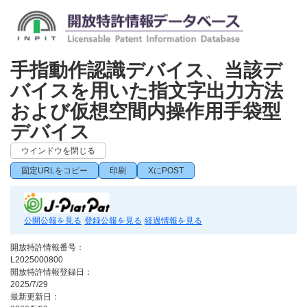
手指動作認識デバイス、当該デ
バイスを用いた指文字出力方法
および仮想空間内操作用手袋型
デバイス
ウインドウを閉じる
固定URLをコピー
印刷
XにPOST
公開公報を見る
登録公報を見る
経過情報を見る
開放特許情報番号：
L2025000800
開放特許情報登録日：
2025/7/29
最新更新日：