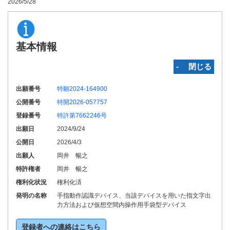
2026/5/28
基本情報
‐ 閉じる
出願番号
特願2024-164900
公開番号
特開2026-057757
登録番号
特許第7662246号
出願日
2024/9/24
公開日
2026/4/3
出願人
岡井 暢之
特許権者
岡井 暢之
権利化状況
権利化済
発明の名称
手指動作認識デバイス、当該デバイスを用いた指文字出
力方法および仮想空間内操作用手袋型デバイス
登録者への連絡はこちら