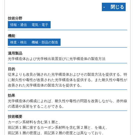
‐ 閉じる
技術分野
情報・通信
電気・電子
機能
検査・検出
機械・部品の製造
適用製品
光学構造体および光学検出装置並びに光学構造体の製造方法
目的
従来よりも改良が施された光学構造体およびその製造方法を提供する。特
に耐久性や毒性が改善された光学構造体を提供する。また耐久性や毒性が
改善された光学構造体の製造方法を提供する。
効果
光学構造体の構成によれば、耐久性や毒性の問題を改善しながら、赤外線
の透過や反射をすることができる。
技術概要
カーボン系材料を含む第１層と、
前記第１層に接するカーボン系材料を含む第２層と、を備え、
前記第１層の密度は、前記第２層の密度とは異なっており、