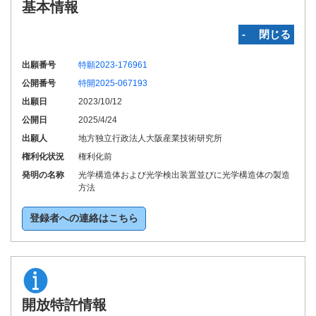
基本情報
‐ 閉じる
出願番号
特願2023-176961
公開番号
特開2025-067193
出願日
2023/10/12
公開日
2025/4/24
出願人
地方独立行政法人大阪産業技術研究所
権利化状況
権利化前
発明の名称
光学構造体および光学検出装置並びに光学構造体の製造
方法
登録者への連絡はこちら
開放特許情報