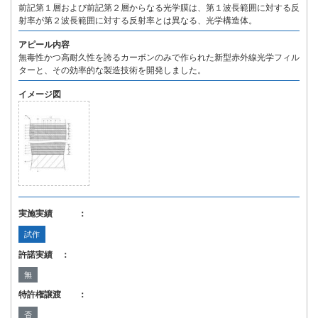
前記第１層および前記第２層からなる光学膜は、第１波長範囲に対する反
射率が第２波長範囲に対する反射率とは異なる、光学構造体。
アピール内容
無毒性かつ高耐久性を誇るカーボンのみで作られた新型赤外線光学フィル
ターと、その効率的な製造技術を開発しました。
イメージ図
実施実績 ：
試作
許諾実績 ：
無
特許権譲渡 ：
否