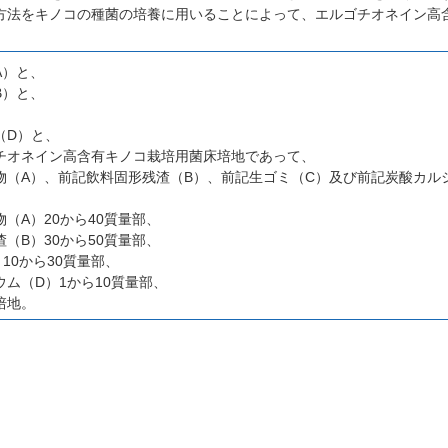
方法をキノコの種菌の培養に用いることによって、エルゴチオネイン高
A）と、
B）と、
、
（D）と、
チオネイン高含有キノコ栽培用菌床培地であって、
物（A）、前記飲料固形残渣（B）、前記生ゴミ（C）及び前記炭酸カル
（A）20から40質量部、
（B）30から50質量部、
10から30質量部、
ム（D）1から10質量部、
培地。