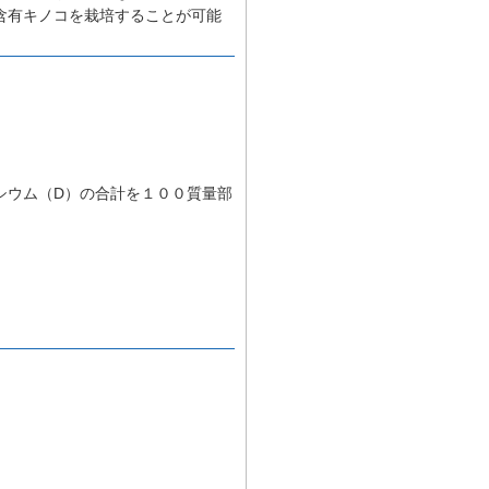
含有キノコを栽培することが可能
シウム（D）の合計を１００質量部