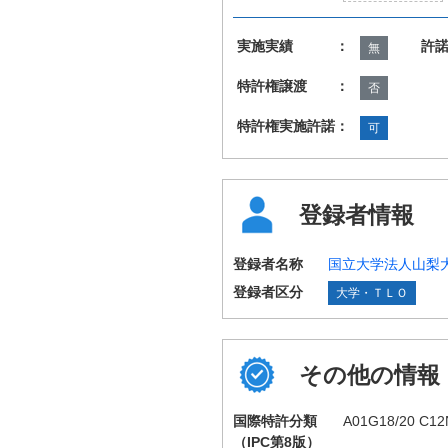
実施実績 ：
許
無
特許権譲渡 ：
否
特許権実施許諾：
可
登録者情報
登録者名称
国立大学法人山梨
登録者区分
大学・ＴＬＯ
その他の情報
国際特許分類
A01G18/20 C12
（IPC第8版）