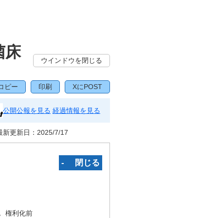
菌床
ウインドウを閉じる
コピー
印刷
XにPOST
公開公報を見る
経過情報を見る
最新更新日：
2025/7/17
‐ 閉じる
況
権利化前