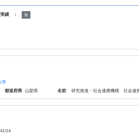
諾実績 ：
無
大学
都道府県
山梨県
名前
研究推進・社会連携機構 社会連
N1/14