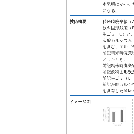
本発明にかかる
になる。
技術概要
精米時廃棄物（
飲料固形残渣（
生ゴミ（C）と
炭酸カルシウム
を含む、エルゴ
前記精米時廃棄
としたとき、
前記精米時廃棄物
前記飲料固形残渣
前記生ゴミ（C）
前記炭酸カルシウ
を含有した菌床
イメージ図