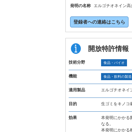
発明の名称
エルゴチオネイン高
登録者への連絡はこちら
開放特許情報
技術分野
食品・バイオ
機能
食品・飲料の製造
適用製品
エルゴチオネイ
目的
生ゴミをキノコ
効果
本発明にかかる
なる。
本発明にかかる