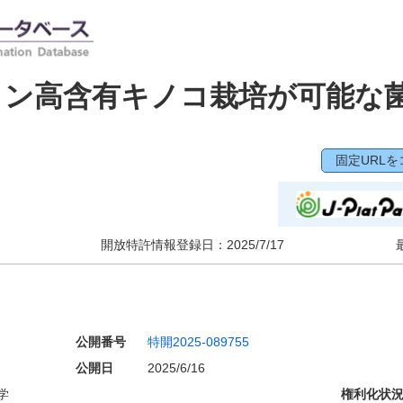
イン高含有キノコ栽培が可能な
固定URLを
開放特許情報登録日：
2025/7/17
公開番号
特開2025-089755
公開日
2025/6/16
学
権利化状