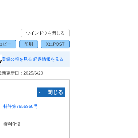
ウインドウを閉じる
コピー
印刷
XにPOST
登録公報を見る
経過情報を見る
最新更新日：
2025/6/20
‐ 閉じる
特許第7656968号
況
権利化済