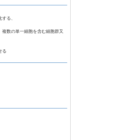
化する、
、複数の単一細胞を含む細胞群又
せる