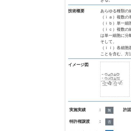
技術概要
あらゆる種類の
（ｉａ）複数の
（ｉｂ）単一細
（ｉｃ）複数の
は単一細胞に分
そして、
（ｉｉ）各細胞
ことを含む、方
イメージ図
実施実績 ：
許
無
特許権譲渡 ：
否