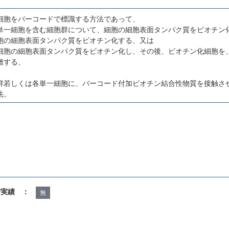
細胞をバーコードで標識する方法であって、
単一細胞を含む細胞群について、細胞の細胞表面タンパク質をビオチン
胞の細胞表面タンパク質をビオチン化する、又は
細胞の細胞表面タンパク質をビオチン化し、その後、ビオチン化細胞を
離する、
群若しくは各単一細胞に、バーコード付加ビオチン結合性物質を接触さ
法。
諾実績 ：
無