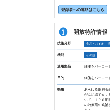
登録者への連絡はこちら
開放特許情報
技術分野
食品・バイオ
機能
その他
適用製品
細胞をバーコー
目的
細胞をバーコー
効果
あらゆる細胞表
がん組織でｓｃ
いて、ｉＰＳ細
の治療薬の候補
きる。