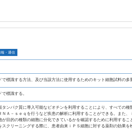
情報・通信
ドで標識する方法、及び当該方法に使用するためのキット細胞試料の多
ドで標識する。
面タンパク質に導入可能なビオチンを利用することにより、すべての種
ＲＮＡ－ｓｅｑを行うなど疾患の解析に利用することができる。また、
胞が目的の種類の細胞に分化できているかを確認するために利用するこ
をスクリーニングする際に、患者由来ｉＰＳ細胞に対する薬剤の効果を