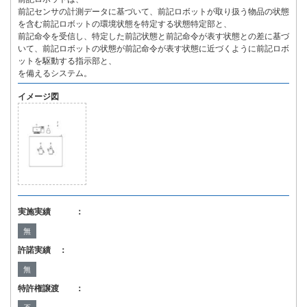
前記センサの計測データに基づいて、前記ロボットが取り扱う物品の状態
を含む前記ロボットの環境状態を特定する状態特定部と、
前記命令を受信し、特定した前記状態と前記命令が表す状態との差に基づ
いて、前記ロボットの状態が前記命令が表す状態に近づくように前記ロボ
ットを駆動する指示部と、
を備えるシステム。
イメージ図
実施実績 ：
無
許諾実績 ：
無
特許権譲渡 ：