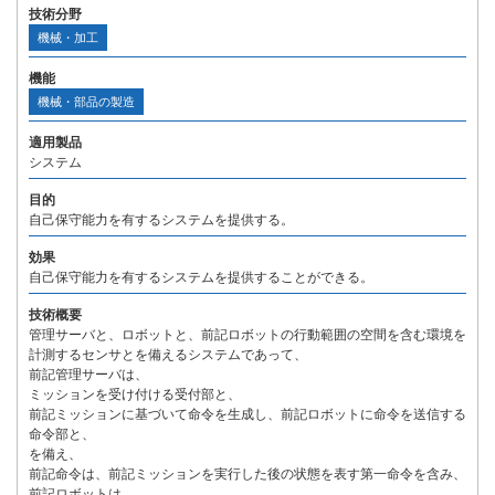
技術分野
機械・加工
機能
機械・部品の製造
適用製品
システム
目的
自己保守能力を有するシステムを提供する。
効果
自己保守能力を有するシステムを提供することができる。
技術概要
管理サーバと、ロボットと、前記ロボットの行動範囲の空間を含む環境を
計測するセンサとを備えるシステムであって、
前記管理サーバは、
ミッションを受け付ける受付部と、
前記ミッションに基づいて命令を生成し、前記ロボットに命令を送信する
命令部と、
を備え、
前記命令は、前記ミッションを実行した後の状態を表す第一命令を含み、
前記ロボットは、