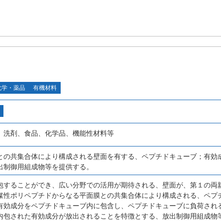
化学・薬品
有機材料
、洗剤、食品、化学品、機能性材料等
との共集合体により構成される壁面を有する、ペプチドキューブ；有効
出制御用組成物等を提供する。
包することができ、広い分野での活用が期待される、壁面が、第１の両
媒性ポリペプチドからなる平面膜との共集合体により構成される、ペプ
有効成分をペプチドキューブ内に包含し、ペプチドキューブに負荷され
内包された有効成分が放出されることを特徴とする、放出制御用組成物