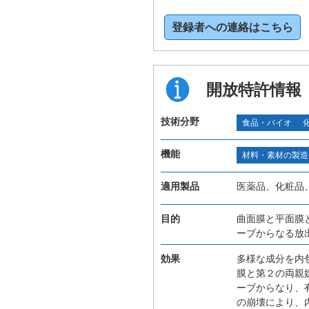
登録者への連絡はこちら
開放特許情報
技術分野
食品・バイオ
機能
材料・素材の製造
適用製品
医薬品、化粧品
目的
曲面膜と平面膜
ーブからなる放
効果
多様な成分を内
膜と第２の両親
ーブからなり、
の崩壊により、