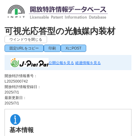
可視光応答型の光触媒内装材
ウインドウを閉じる
固定URLをコピー
印刷
XにPOST
公開公報を見る
経過情報を見る
開放特許情報番号：
L2025000742
開放特許情報登録日：
2025/7/1
最新更新日：
2025/7/1
基本情報