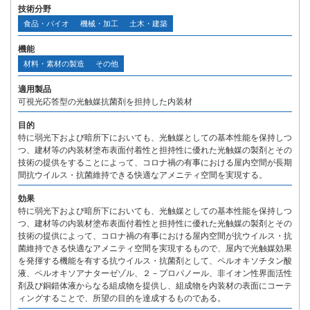
技術分野
食品・バイオ
機械・加工
土木・建築
機能
材料・素材の製造
その他
適用製品
可視光応答型の光触媒抗菌剤を担持した内装材
目的
特に弱光下および暗所下においても、光触媒としての基本性能を保持しつ
つ、建材等の内装材塗布表面付着性と担持性に優れた光触媒の製剤とその
技術の提供をすることによって、コロナ禍の有事における屋内空間が長期
間抗ウイルス・抗菌維持できる快適なアメニティ空間を実現する。
効果
特に弱光下および暗所下においても、光触媒としての基本性能を保持しつ
つ、建材等の内装材塗布表面付着性と担持性に優れた光触媒の製剤とその
技術の提供によって、コロナ禍の有事における屋内空間が抗ウイルス・抗
菌維持できる快適なアメニティ空間を実現するもので、屋内で光触媒効果
を発揮する機能を有する抗ウイルス・抗菌剤として、ペルオキソチタン酸
液、ペルオキソアナターゼゾル、２－プロパノール、非イオン性界面活性
剤及び銅錯体液からなる組成物を提供し、組成物を内装材の表面にコーテ
ィングすることで、所望の目的を達成するものである。