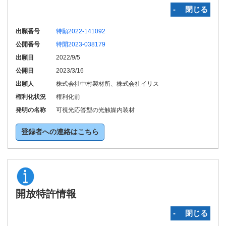
‐ 閉じる
出願番号
特願2022-141092
公開番号
特開2023-038179
出願日
2022/9/5
公開日
2023/3/16
出願人
株式会社中村製材所、株式会社イリス
権利化状況
権利化前
発明の名称
可視光応答型の光触媒内装材
登録者への連絡はこちら
開放特許情報
‐ 閉じる