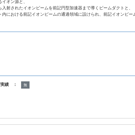
るイオン源と、
ら入射されたイオンビームを前記円型加速器まで導くビームダクトと、
ト内における前記イオンビームの通過領域に設けられ、前記イオンビー
。
諾実績 ：
無