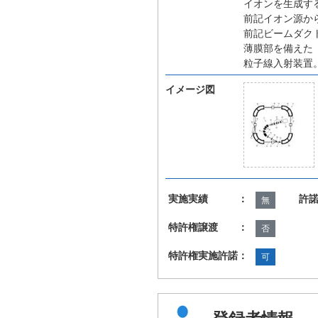
イオンを生成す
前記イオン源か
前記ビームダク
薄膜部を備えた
粒子線入射装置
イメージ図
実施実績 ：
許
無
特許権譲渡 ：
否
特許権実施許諾：
可