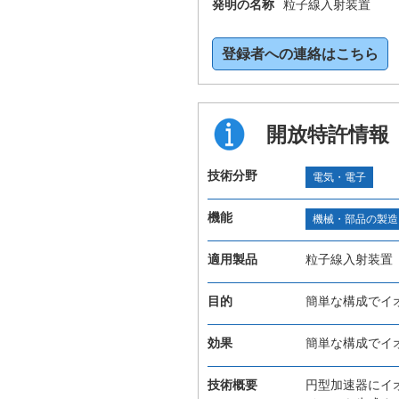
発明の名称
粒子線入射装置
登録者への連絡はこちら
開放特許情報
技術分野
電気・電子
機能
機械・部品の製造
適用製品
粒子線入射装置
目的
簡単な構成でイ
効果
簡単な構成でイ
技術概要
円型加速器にイ