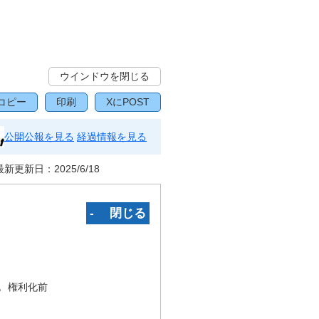
ウインドウを閉じる
コピー
印刷
XにPOST
公開公報を見る
経過情報を見る
最新更新日：
2025/6/18
‐ 閉じる
況
権利化前