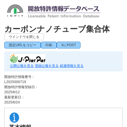
カーボンナノチューブ集合体
ウインドウを閉じる
固定URLをコピー
印刷
XにPOST
公開公報を見る
登録公報を見る
経過情報を見る
開放特許情報番号：
L2025000719
開放特許情報登録日：
2025/6/12
最新更新日：
2025/6/24