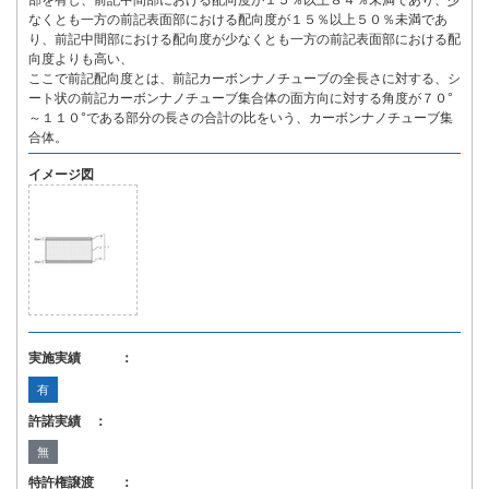
部を有し、前記中間部における配向度が１５％以上８４％未満であり、少
なくとも一方の前記表面部における配向度が１５％以上５０％未満であ
り、前記中間部における配向度が少なくとも一方の前記表面部における配
向度よりも高い、
ここで前記配向度とは、前記カーボンナノチューブの全長さに対する、シ
ート状の前記カーボンナノチューブ集合体の面方向に対する角度が７０°
～１１０°である部分の長さの合計の比をいう、カーボンナノチューブ集
合体。
イメージ図
実施実績 ：
有
許諾実績 ：
無
特許権譲渡 ：