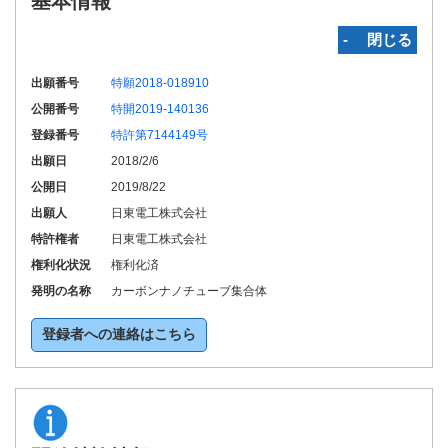
基本情報
‐ 閉じる
出願番号
特願2018-018910
公開番号
特開2019-140136
登録番号
特許第7144149号
出願日
2018/2/6
公開日
2019/8/22
出願人
日東電工株式会社
特許権者
日東電工株式会社
権利化状況
権利化済
発明の名称
カーボンナノチューブ集合体
登録者への連絡はこちら