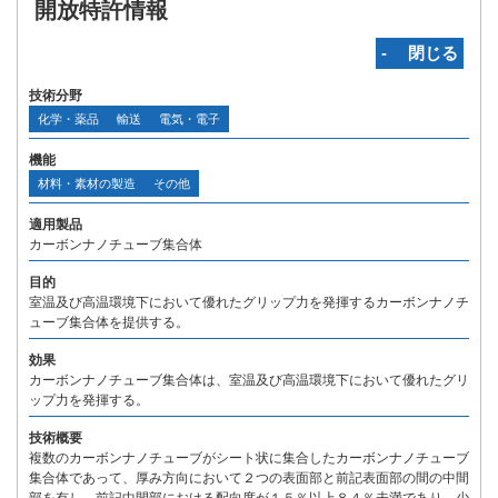
開放特許情報
‐ 閉じる
技術分野
化学・薬品
輸送
電気・電子
機能
材料・素材の製造
その他
適用製品
カーボンナノチューブ集合体
目的
室温及び高温環境下において優れたグリップ力を発揮するカーボンナノチ
ューブ集合体を提供する。
効果
カーボンナノチューブ集合体は、室温及び高温環境下において優れたグリ
ップ力を発揮する。
技術概要
複数のカーボンナノチューブがシート状に集合したカーボンナノチューブ
集合体であって、厚み方向において２つの表面部と前記表面部の間の中間