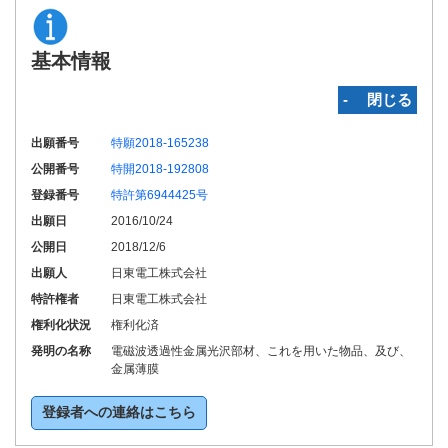
基本情報
‐ 閉じる
出願番号
特願2018-165238
公開番号
特開2018-192808
登録番号
特許第6944425号
出願日
2016/10/24
公開日
2018/12/6
出願人
日東電工株式会社
特許権者
日東電工株式会社
権利化状況
権利化済
発明の名称
電磁波透過性金属光沢部材、これを用いた物品、及び、
金属薄膜
登録者への連絡はこちら