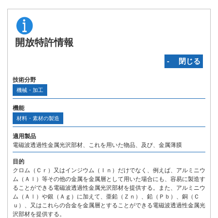
開放特許情報
‐ 閉じる
技術分野
機械・加工
機能
材料・素材の製造
適用製品
電磁波透過性金属光沢部材、これを用いた物品、及び、金属薄膜
目的
クロム（Ｃｒ）又はインジウム（Ｉｎ）だけでなく、例えば、アルミニウ
ム（Ａｌ）等その他の金属を金属層として用いた場合にも、容易に製造す
ることができる電磁波透過性金属光沢部材を提供する。また、アルミニウ
ム（Ａｌ）や銀（Ａｇ）に加えて、亜鉛（Ｚｎ）、鉛（Ｐｂ）、銅（Ｃ
ｕ）、又はこれらの合金を金属層とすることができる電磁波透過性金属光
沢部材を提供する。