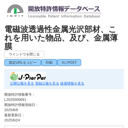
電磁波透過性金属光沢部材、こ
れを用いた物品、及び、金属薄
膜
ウインドウを閉じる
固定URLをコピー
印刷
XにPOST
公開公報を見る
登録公報を見る
経過情報を見る
開放特許情報番号：
L2025000691
開放特許情報登録日：
2025/6/9
最新更新日：
2025/6/24