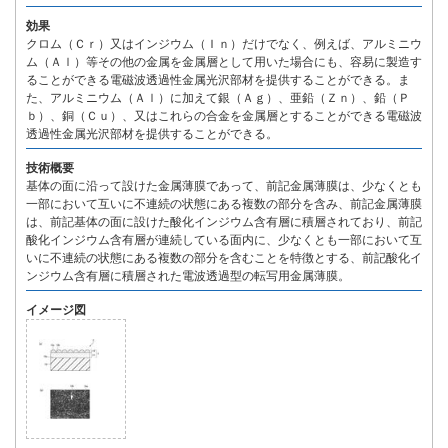
効果
クロム（Ｃｒ）又はインジウム（Ｉｎ）だけでなく、例えば、アルミニウ
ム（Ａｌ）等その他の金属を金属層として用いた場合にも、容易に製造す
ることができる電磁波透過性金属光沢部材を提供することができる。ま
た、アルミニウム（Ａｌ）に加えて銀（Ａｇ）、亜鉛（Ｚｎ）、鉛（Ｐ
ｂ）、銅（Ｃｕ）、又はこれらの合金を金属層とすることができる電磁波
透過性金属光沢部材を提供することができる。
技術概要
基体の面に沿って設けた金属薄膜であって、前記金属薄膜は、少なくとも
一部において互いに不連続の状態にある複数の部分を含み、前記金属薄膜
は、前記基体の面に設けた酸化インジウム含有層に積層されており、前記
酸化インジウム含有層が連続している面内に、少なくとも一部において互
いに不連続の状態にある複数の部分を含むことを特徴とする、前記酸化イ
ンジウム含有層に積層された電波透過型の転写用金属薄膜。
イメージ図