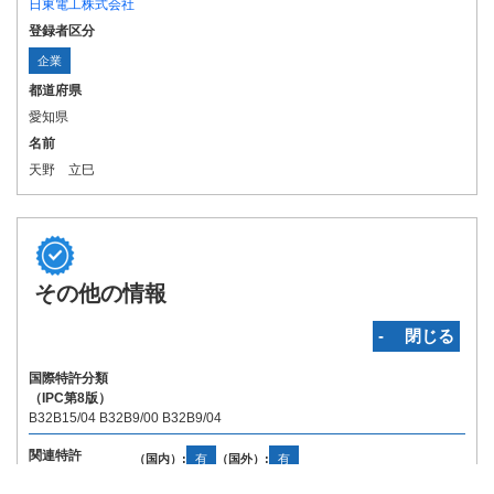
日東電工株式会社
登録者区分
企業
都道府県
愛知県
名前
天野 立巳
その他の情報
‐ 閉じる
国際特許分類
（IPC第8版）
B32B15/04 B32B9/00 B32B9/04
関連特許
（国内）:
有
（国外）:
有